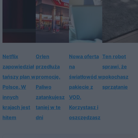
Netflix
Orlen
Nowa oferta
Ten robot
zapowiedział
przedłuża
na
sprawi, że
tańszy plan w
promocję.
światłowód w
pokochasz
Polsce. W
Paliwo
pakiecie z
sprzątanie
innych
zatankujesz
VOD.
krajach jest
taniej w te
Korzystasz i
hitem
dni
oszczędzasz