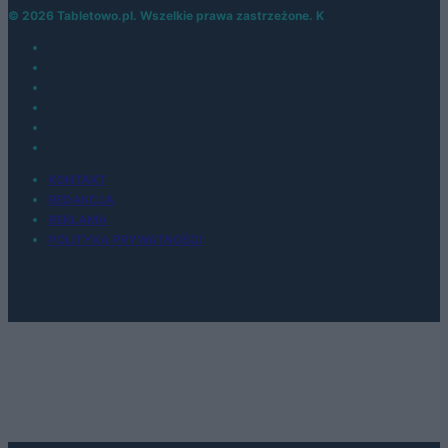
© 2026 Tabletowo.pl. Wszelkie prawa zastrzeżone. K
KONTAKT
REDAKCJA
REKLAMA
POLITYKA PRYWATNOŚCI