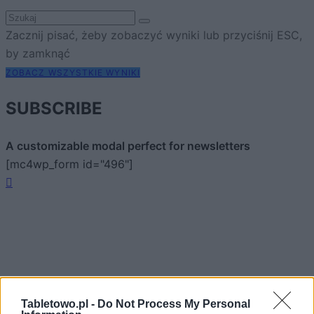
Zacznij pisać, żeby zobaczyć wyniki lub przyciśnij ESC,
by zamknąć
ZOBACZ WSZYSTKIE WYNIKI
SUBSCRIBE
A customizable modal perfect for newsletters
[mc4wp_form id="496"]
Tabletowo.pl -
Do Not Process My Personal