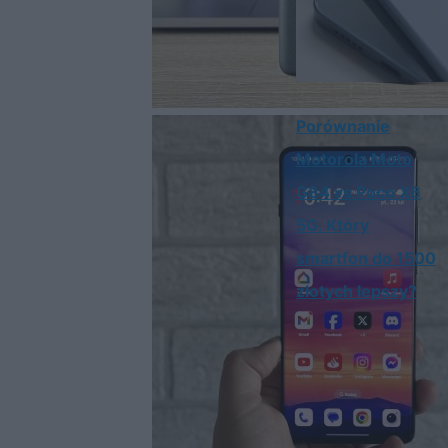
Porównanie
Motorola Moto
G84 vs Poco X6
5G. Który
smartfon do 1500
złotych lepszy?