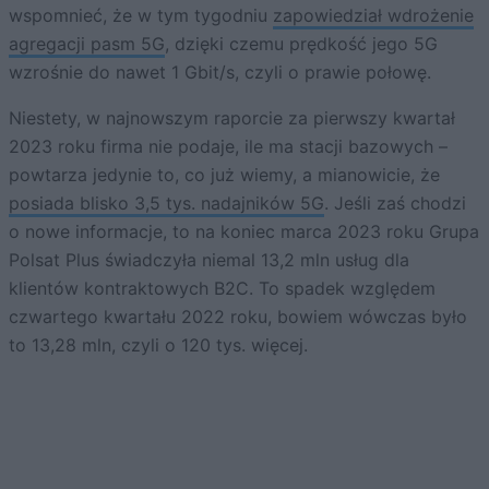
wspomnieć, że w tym tygodniu
zapowiedział wdrożenie
agregacji pasm 5G
, dzięki czemu prędkość jego 5G
wzrośnie do nawet 1 Gbit/s, czyli o prawie połowę.
Niestety, w najnowszym raporcie za pierwszy kwartał
2023 roku firma nie podaje, ile ma stacji bazowych –
powtarza jedynie to, co już wiemy, a mianowicie, że
posiada blisko 3,5 tys. nadajników 5G
. Jeśli zaś chodzi
o nowe informacje, to na koniec marca 2023 roku Grupa
Polsat Plus świadczyła niemal 13,2 mln usług dla
klientów kontraktowych B2C. To spadek względem
czwartego kwartału 2022 roku, bowiem wówczas było
to 13,28 mln, czyli o 120 tys. więcej.