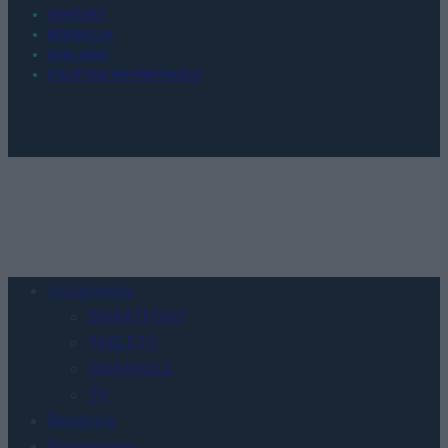
KONTAKT
REDAKCJA
REKLAMA
POLITYKA PRYWATNOŚCI
Urządzenia
SMARTFONY
TABLETY
WEARABLE
TV
Recenzje
Porównania