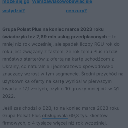
może się go
Warszawiaków
obawiać się
wstydzić?
cenzury?
Grupa Polsat Plus na koniec marca 2023 roku
świadczyła też 2,69 mln usług przedpłaconych
– to
mniej niż rok wcześniej, ale spadek liczby RGU rok do
roku jest związany z faktem, że rok temu Plus rozdał
mnóstwo starterów z ofertą na kartę uchodźcom z
Ukrainy, co naturalnie i jednorazowo spowodowało
znaczący wzrost w tym segmencie. Średni przychód na
użytkownika oferty na kartę wyniósł w pierwszym
kwartale 17,1 złotych, czyli o 10 groszy mniej niż w Q1
2022.
Jeśli zaś chodzi o B2B, to na koniec marca 2023 roku
Grupa Polsat Plus
obsługiwała
69,3 tys. klientów
firmowych, o 4 tysiące więcej niż rok wcześniej.