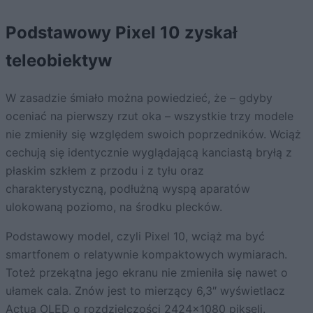
Podstawowy Pixel 10 zyskał
teleobiektyw
W zasadzie śmiało można powiedzieć, że – gdyby
oceniać na pierwszy rzut oka – wszystkie trzy modele
nie zmieniły się względem swoich poprzedników. Wciąż
cechują się identycznie wyglądającą kanciastą bryłą z
płaskim szkłem z przodu i z tyłu oraz
charakterystyczną, podłużną wyspą aparatów
ulokowaną poziomo, na środku plecków.
Podstawowy model, czyli Pixel 10, wciąż ma być
smartfonem o relatywnie kompaktowych wymiarach.
Toteż przekątna jego ekranu nie zmieniła się nawet o
ułamek cala. Znów jest to mierzący 6,3″ wyświetlacz
Actua OLED o rozdzielczości 2424×1080 pikseli.