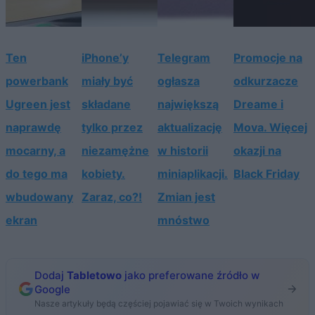
Ten
iPhone’y
Telegram
Promocje na
powerbank
miały być
ogłasza
odkurzacze
Ugreen jest
składane
największą
Dreame i
naprawdę
tylko przez
aktualizację
Mova. Więcej
mocarny, a
niezamężne
w historii
okazji na
do tego ma
kobiety.
miniaplikacji.
Black Friday
wbudowany
Zaraz, co?!
Zmian jest
ekran
mnóstwo
Dodaj
Tabletowo
jako preferowane źródło w
Google
Nasze artykuły będą częściej pojawiać się w Twoich wynikach