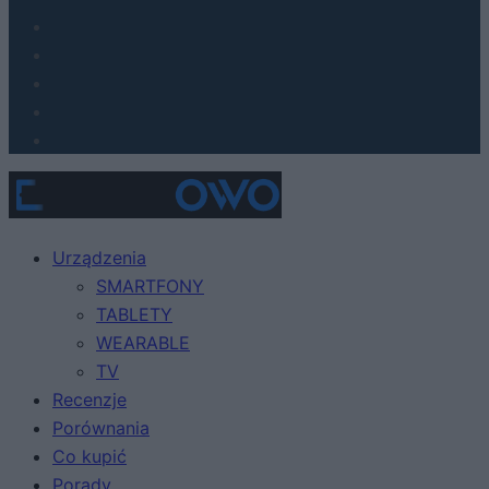
Urządzenia
SMARTFONY
TABLETY
WEARABLE
TV
Recenzje
Porównania
Co kupić
Porady