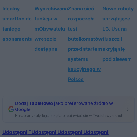
Idealny
Wyczekiwana
Znana sieć
Nowe roboty
smartfon do
funkcja w
rozpoczęła
sprzątające
taniego
mObywatelu
test
LG. Usuną
abonamentu
wreszcie
butelkomatów
tłuszcz i
dostępna
przed startem
skryją się
systemu
pod zlewem
kaucyjnego w
Polsce
Dodaj
Tabletowo
jako preferowane źródło w
Google
Nasze artykuły będą częściej pojawiać się w Twoich wynikach
Udostępnij
Udostępnij
Udostępnij
Udostępnij