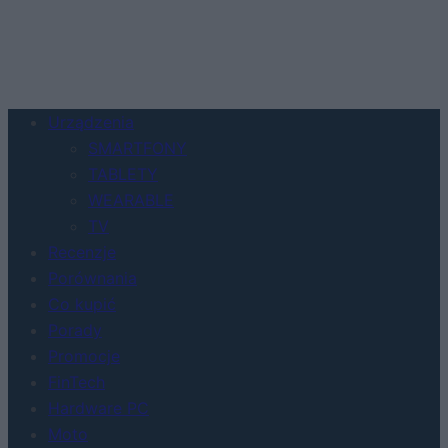
Urządzenia
SMARTFONY
TABLETY
WEARABLE
TV
Recenzje
Porównania
Co kupić
Porady
Promocje
FinTech
Hardware PC
Moto