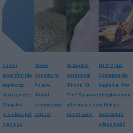
Za ten
Nowe
Ile będzie
GTA VI już
smartfon nie
Roomby w
kosztował
dostępne do
zapłacisz
Polsce.
iPhone 18
kupienia. Oto
kilku tysięcy.
iRobot
Pro? Są nowe
oficjalna cena
Oficjalna
rozpoczyna
informacje na
w Polsce.
premiera już
szturm
temat ceny
Jest dobra
niedługo
wiadomość