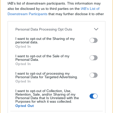
IAB’s list of downstream participants. This information may
also be disclosed by us to third parties on the
IAB’s List of
Downstream Participants
that may further disclose it to other
third parties.
Please note that this website/app uses one or more Google
Personal Data Processing Opt Outs
services and may gather and store information including but
not limited to your visit or usage behaviour. You may click to
I want to opt-out of the Sharing of my
personal data.
grant or deny consent to Google and its third-party tags to
Opted In
use your data for below specified purposes in below Google
consent section.
I want to opt-out of the Sale of my
Personal Data.
Opted In
I want to opt-out of processing my
Personal Data for Targeted Advertising.
Opted In
I want to opt-out of Collection, Use,
Retention, Sale, and/or Sharing of my
Personal Data that Is Unrelated with the
Purposes for which it was collected.
Opted Out