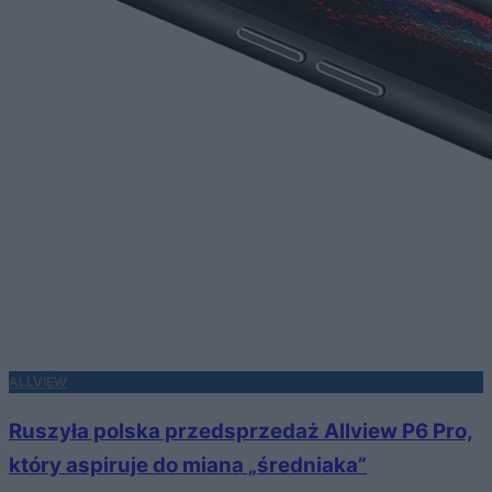
ALLVIEW
Ruszyła polska przedsprzedaż Allview P6 Pro,
który aspiruje do miana „średniaka”