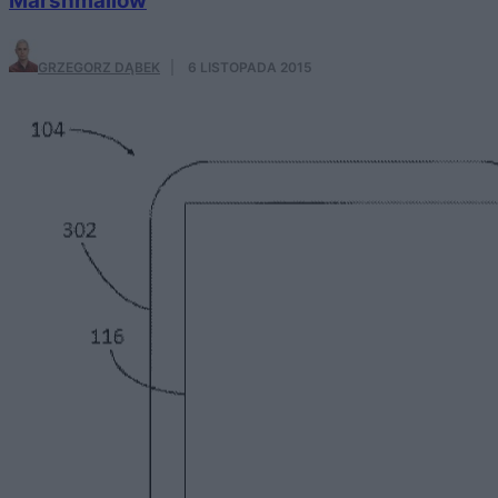
Marshmallow
GRZEGORZ DĄBEK
·
6 LISTOPADA 2015