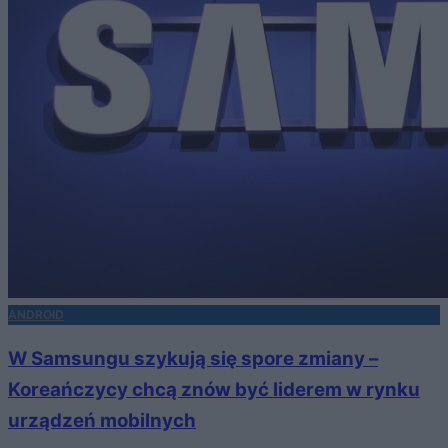
ANDROID
W Samsungu szykują się spore zmiany –
Koreańczycy chcą znów być liderem w rynku
urządzeń mobilnych