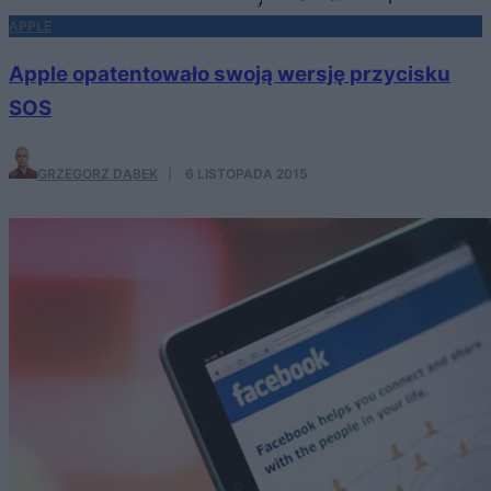
APPLE
Apple opatentowało swoją wersję przycisku
SOS
GRZEGORZ DĄBEK
·
6 LISTOPADA 2015