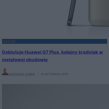
ANDROID
Debiutuje Huawei G7 Plus, kolejny średniak w
metalowej obudowie
GRZEGORZ DĄBEK
·
6 LISTOPADA 2015