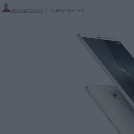
GRZEGORZ DĄBEK
·
5 LISTOPADA 2015