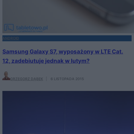
ANDROID
Samsung Galaxy S7, wyposażony w LTE Cat.
12, zadebiutuje jednak w lutym?
GRZEGORZ DĄBEK
·
6 LISTOPADA 2015