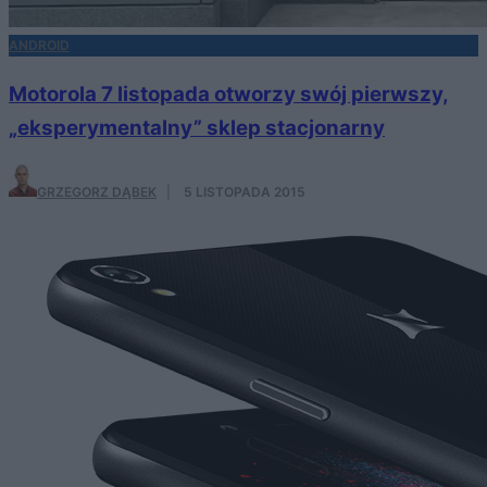
ANDROID
Motorola 7 listopada otworzy swój pierwszy,
„eksperymentalny” sklep stacjonarny
GRZEGORZ DĄBEK
·
5 LISTOPADA 2015