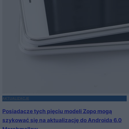
AKTUALIZACJE
Posiadacze tych pięciu modeli Zopo mogą
szykować się na aktualizację do Androida 6.0