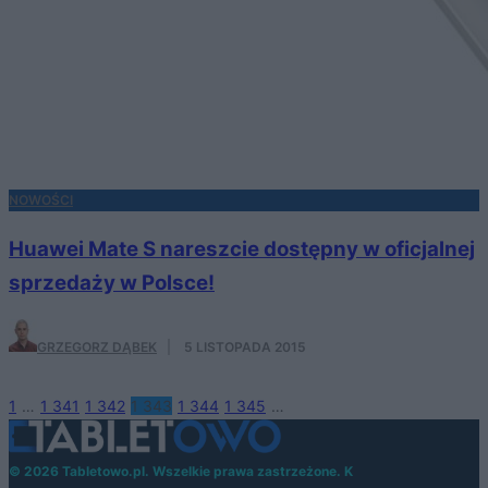
NOWOŚCI
Huawei Mate S nareszcie dostępny w oficjalnej
sprzedaży w Polsce!
GRZEGORZ DĄBEK
·
5 LISTOPADA 2015
1
…
1 341
1 342
1 343
1 344
1 345
…
© 2026 Tabletowo.pl. Wszelkie prawa zastrzeżone. K