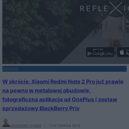
ANDROID
W skrócie: Xiaomi Redmi Note 2 Pro już prawie
na pewno w metalowej obudowie,
fotograficzna aplikacja od OnePlus i zestaw
sprzedażowy BlackBerry Priv
GRZEGORZ DĄBEK
·
1 LISTOPADA 2015