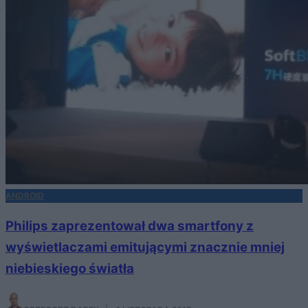
ANDROID
Philips zaprezentował dwa smartfony z
wyświetlaczami emitującymi znacznie mniej
niebieskiego światła