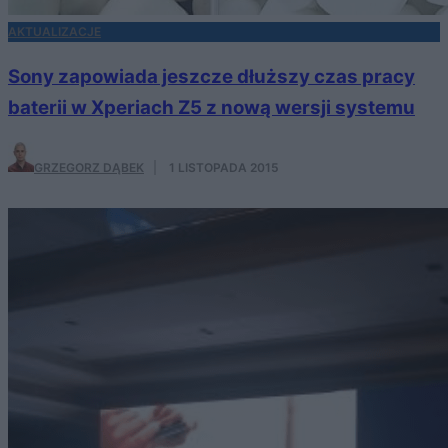
AKTUALIZACJE
Sony zapowiada jeszcze dłuższy czas pracy
baterii w Xperiach Z5 z nową wersji systemu
GRZEGORZ DĄBEK
·
1 LISTOPADA 2015