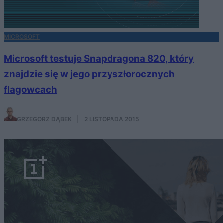
MICROSOFT
Microsoft testuje Snapdragona 820, który
znajdzie się w jego przyszłorocznych
flagowcach
GRZEGORZ DĄBEK
·
2 LISTOPADA 2015