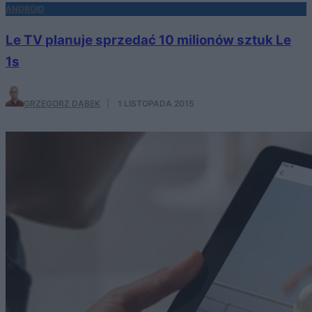
ANDROID
Le TV planuje sprzedać 10 milionów sztuk Le
1s
GRZEGORZ DĄBEK
·
1 LISTOPADA 2015