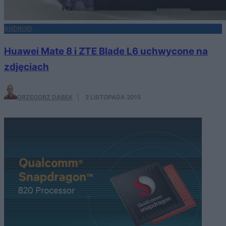
ANDROID
Huawei Mate 8 i ZTE Blade L6 uchwycone na
zdjęciach
GRZEGORZ DĄBEK
·
2 LISTOPADA 2015