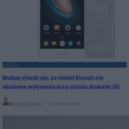
ANDROID
Bluboo chwali się, że model Xtouch ma
obudowę wykonaną przy użyciu drukarki 3D
GRZEGORZ DĄBEK
·
2 LISTOPADA 2015