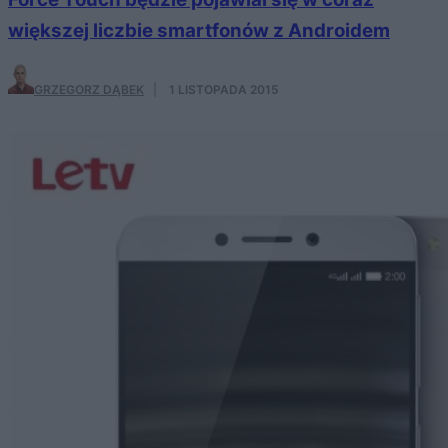
większej liczbie smartfonów z Androidem
GRZEGORZ DĄBEK
·
1 LISTOPADA 2015