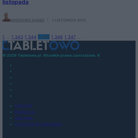
listopada
GRZEGORZ DĄBEK
·
1 LISTOPADA 2015
1
…
1 343
1 344
1 345
1 346
1 347
…
© 2026 Tabletowo.pl. Wszelkie prawa zastrzeżone. K
KONTAKT
REDAKCJA
REKLAMA
POLITYKA PRYWATNOŚCI