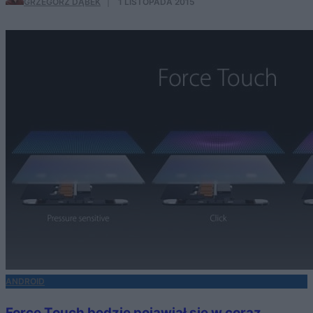
GRZEGORZ DĄBEK
·
1 LISTOPADA 2015
ANDROID
Force Touch będzie pojawiał się w coraz