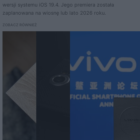
wersji systemu iOS 19.4. Jego premiera została
zaplanowana na wiosnę lub lato 2026 roku.
ZOBACZ RÓWNIEŻ