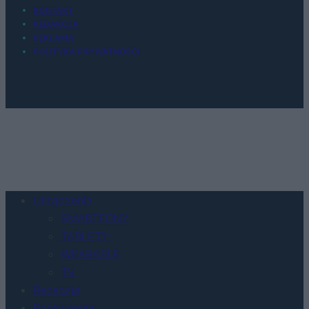
KONTAKT
REDAKCJA
REKLAMA
POLITYKA PRYWATNOŚCI
Urządzenia
SMARTFONY
TABLETY
WEARABLE
TV
Recenzje
Porównania