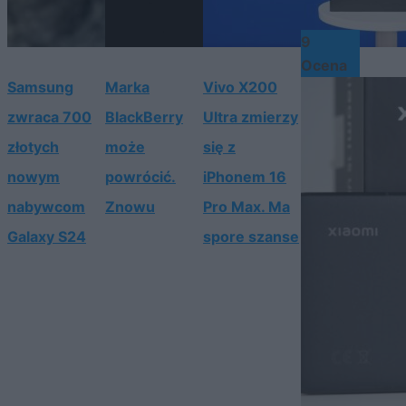
9
Ocena
Samsung
Marka
Vivo X200
zwraca 700
BlackBerry
Ultra zmierzy
złotych
może
się z
nowym
powrócić.
iPhonem 16
nabywcom
Znowu
Pro Max. Ma
Galaxy S24
spore szanse