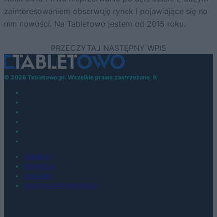
zainteresowaniem obserwuję rynek i pojawiające się na
nim nowości. Na Tabletowo jestem od 2015 roku.
© 2026 Tabletowo.pl. Wszelkie prawa zastrzeżone. K
KONTAKT
REDAKCJA
REKLAMA
POLITYKA PRYWATNOŚCI