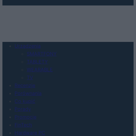
Urządzenia
SMARTFONY
TABLETY
WEARABLE
TV
Recenzje
Porównania
Co kupić
Porady
Promocje
FinTech
Hardware PC