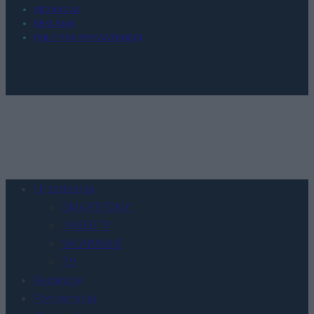
REDAKCJA
REKLAMA
POLITYKA PRYWATNOŚCI
Urządzenia
SMARTFONY
TABLETY
WEARABLE
TV
Recenzje
Porównania