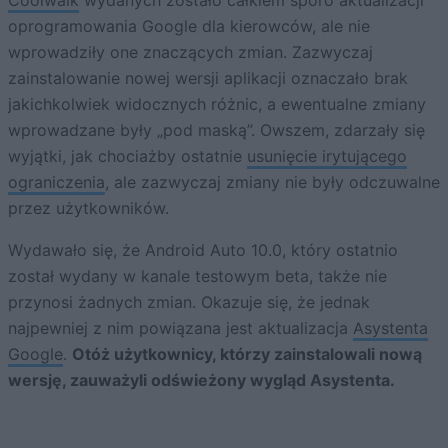
Coolwalk
wydanych zostało całkiem sporo aktualizacji
oprogramowania Google dla kierowców, ale nie
wprowadziły one znaczących zmian. Zazwyczaj
zainstalowanie nowej wersji aplikacji oznaczało brak
jakichkolwiek widocznych różnic, a ewentualne zmiany
wprowadzane były „pod maską”. Owszem, zdarzały się
wyjątki, jak chociażby ostatnie
usunięcie irytującego
ograniczenia
, ale zazwyczaj zmiany nie były odczuwalne
przez użytkowników.
Wydawało się, że Android Auto 10.0, który ostatnio
został wydany w kanale testowym beta, także nie
przynosi żadnych zmian. Okazuje się, że jednak
najpewniej z nim powiązana jest aktualizacja
Asystenta
Google
.
Otóż użytkownicy, którzy zainstalowali nową
wersję, zauważyli odświeżony wygląd Asystenta.