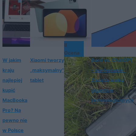
8
Ocena
W jakim
Xiaomi tworzy
Bard vs. ChatGPT
kraju
„maksymalny”
– porównanie.
najlepiej
tablet
Zacięta walka
kupić
gigantów
MacBooka
technologicznych
Pro? Na
pewno nie
w Polsce