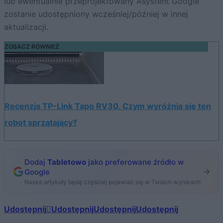
lub ewentualnie przeprojektowany Asystent Google
zostanie udostępniony wcześniej/później w innej
aktualizacji.
ZOBACZ RÓWNIEŻ
Recenzja TP-Link Tapo RV30. Czym wyróżnia się ten
robot sprzątający?
Dodaj
Tabletowo
jako preferowane źródło w
Google
Nasze artykuły będą częściej pojawiać się w Twoich wynikach
Udostępnij
Udostępnij
Udostępnij
Udostępnij