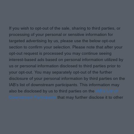
Tabletowo.pl -
Do Not Process My Personal
Information
If you wish to opt-out of the sale, sharing to third parties, or
processing of your personal or sensitive information for
targeted advertising by us, please use the below opt-out
section to confirm your selection. Please note that after your
opt-out request is processed you may continue seeing
interest-based ads based on personal information utilized by
us or personal information disclosed to third parties prior to
your opt-out. You may separately opt-out of the further
disclosure of your personal information by third parties on the
IAB’s list of downstream participants. This information may
also be disclosed by us to third parties on the
IAB’s List of
Downstream Participants
that may further disclose it to other
third parties.
Please note that this website/app uses one or more Google
Personal Data Processing Opt Outs
services and may gather and store information including but
not limited to your visit or usage behaviour. You may click to
I want to opt-out of the Sharing of my
personal data.
grant or deny consent to Google and its third-party tags to