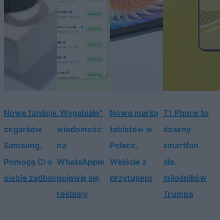
Nowe funkcje
„Wspaniała”
Nowa marka
T1 Phone to
zegarków
wiadomość:
tabletów w
dziwny
Samsung.
na
Polsce.
smartfon
Pomogą Ci o
WhatsAppie
Wejście z
dla..
siebie zadbać
pojawią się
przytupem
miłośników
reklamy
Trumpa