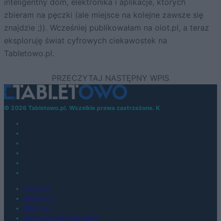
inteligentny dom, elektronika i aplikacje, których
zbieram na pęczki (ale miejsce na kolejne zawsze się
znajdzie ;)). Wcześniej publikowałam na oiot.pl, a teraz
eksploruję świat cyfrowych ciekawostek na
Tabletowo.pl.
© 2026 Tabletowo.pl. Wszelkie prawa zastrzeżone. K
KONTAKT
REDAKCJA
REKLAMA
POLITYKA PRYWATNOŚCI