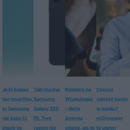
Jeśli kupisz
Taki ma być
Reklamy na
Chcesz
ten smartfon,
Samsung
WhatsAppie
założyć konto
to Samsung
Galaxy S25
– Meta
w banku?
nie każe Ci
FE. Tym
zmienia
mObywatel
płacić za
razem nie
zdanie, ale to
to ułatwi