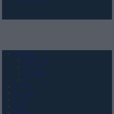
Urządzenia
SMARTFONY
TABLETY
WEARABLE
TV
Recenzje
Porównania
Co kupić
Porady
Promocje