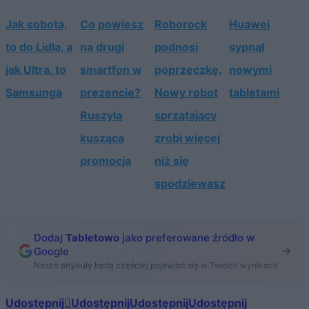
Jak sobota,
Co powiesz
Roborock
Huawei
to do Lidla, a
na drugi
podnosi
sypnął
jak Ultra, to
smartfon w
poprzeczkę.
nowymi
Samsunga
prezencie?
Nowy robot
tabletami
Ruszyła
sprzątający
kusząca
zrobi więcej
promocja
niż się
spodziewasz
Dodaj
Tabletowo
jako preferowane źródło w
Google
Nasze artykuły będą częściej pojawiać się w Twoich wynikach
Udostępnij
Udostępnij
Udostępnij
Udostępnij