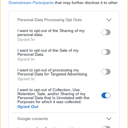
Downstream Participants
that may further disclose it to other
third parties.
Please note that this website/app uses one or more Google
Personal Data Processing Opt Outs
services and may gather and store information including but
not limited to your visit or usage behaviour. You may click to
I want to opt-out of the Sharing of my
personal data.
grant or deny consent to Google and its third-party tags to
Opted In
use your data for below specified purposes in below Google
consent section.
I want to opt-out of the Sale of my
Personal Data.
Opted In
I want to opt-out of processing my
Personal Data for Targeted Advertising.
Opted In
I want to opt-out of Collection, Use,
Retention, Sale, and/or Sharing of my
Personal Data that Is Unrelated with the
Purposes for which it was collected.
Opted Out
Google consents