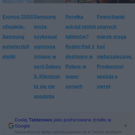
Exynos 2500
Samsung
Perełka
Powerbanki
oficjalnie.
może
wśród tanich
znanych
Samsung
szykować
tabletów?
marek mogą
potwierdził
ogromną
Redmi Pad 2
być
plotki
zmianę w
dostępny w
niebezpieczne.
serii Galaxy
Polsce w
Producenci
S. Klientom
super
apelują o
to się nie
cenach
zwrot
spodoba
Dodaj
Tabletowo
jako preferowane źródło w
Google
Nasze artykuły będą częściej pojawiać się w Twoich wynikach