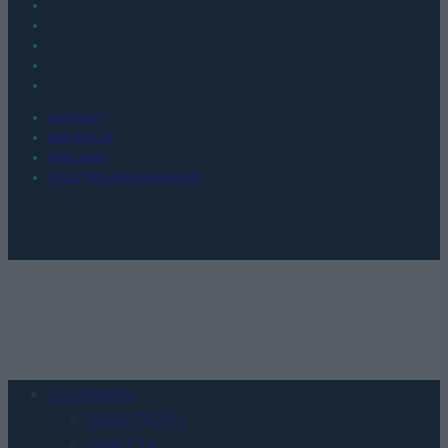
KONTAKT
REDAKCJA
REKLAMA
POLITYKA PRYWATNOŚCI
Urządzenia
SMARTFONY
TABLETY