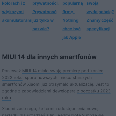
kolorach i z
prywatności.
popularną
swoją
większymi
Prywatność
firmę.
wydajnością?
akumulatorami
już tylko w
Nothing
Znamy część
nazwie?
chce być
specyfikacji
jak Apple
MIUI 14 dla innych smartfonów
Ponieważ
MIUI 14 miało swoją premierę pod koniec
2022 roku
, sporo nowszych i nieco starszych
smartfonów Xiaomi już otrzymało aktualizację. Jest to
zgodne z zapowiedziami dewelopera
z początku 2023
roku
.
Xiaomi zastrzega, że termin udostępnienia nowej
nakładki dla urządzeń z linii Redmi Note 9 może się