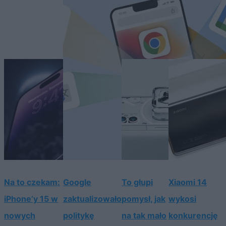
Na to czekam:
Google
To głupi
Xiaomi 14
iPhone’y 15 w
zaktualizowało
pomysł, jak
wykosi
nowych
politykę
na tak mało
konkurencję