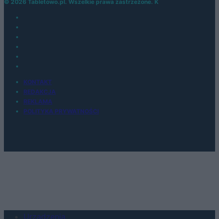
© 2026 Tabletowo.pl. Wszelkie prawa zastrzeżone. K
KONTAKT
REDAKCJA
REKLAMA
POLITYKA PRYWATNOŚCI
Urządzenia