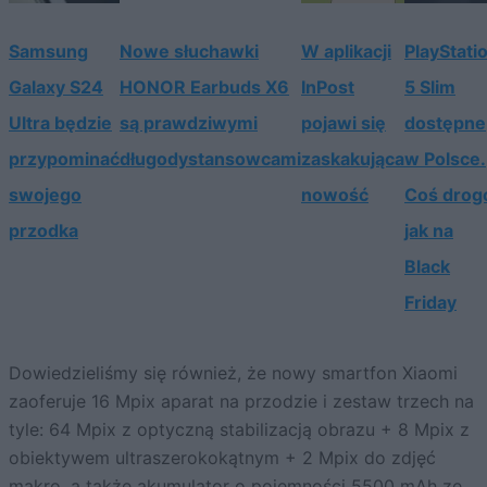
Samsung
Nowe słuchawki
W aplikacji
PlayStati
Galaxy S24
HONOR Earbuds X6
InPost
5 Slim
Ultra będzie
są prawdziwymi
pojawi się
dostępne
przypominać
długodystansowcami
zaskakująca
w Polsce.
swojego
nowość
Coś drog
przodka
jak na
Black
Friday
Dowiedzieliśmy się również, że nowy smartfon Xiaomi
zaoferuje 16 Mpix aparat na przodzie i zestaw trzech na
tyle: 64 Mpix z optyczną stabilizacją obrazu + 8 Mpix z
obiektywem ultraszerokokątnym + 2 Mpix do zdjęć
makro, a także akumulator o pojemności 5500 mAh ze