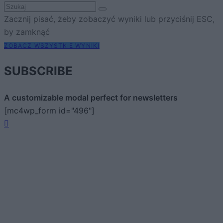
Zacznij pisać, żeby zobaczyć wyniki lub przyciśnij ESC,
by zamknąć
ZOBACZ WSZYSTKIE WYNIKI
SUBSCRIBE
A customizable modal perfect for newsletters
[mc4wp_form id="496"]