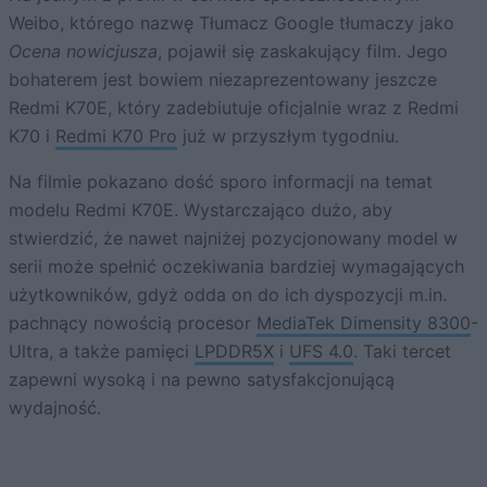
Weibo, którego nazwę Tłumacz Google tłumaczy jako
Ocena nowicjusza
, pojawił się zaskakujący film. Jego
bohaterem jest bowiem niezaprezentowany jeszcze
Redmi K70E, który zadebiutuje oficjalnie wraz z Redmi
K70 i
Redmi K70 Pro
już w przyszłym tygodniu.
Na filmie pokazano dość sporo informacji na temat
modelu Redmi K70E. Wystarczająco dużo, aby
stwierdzić, że nawet najniżej pozycjonowany model w
serii może spełnić oczekiwania bardziej wymagających
użytkowników, gdyż odda on do ich dyspozycji m.in.
pachnący nowością procesor
MediaTek Dimensity 8300
-
Ultra, a także pamięci
LPDDR5X
i
UFS 4.0
. Taki tercet
zapewni wysoką i na pewno satysfakcjonującą
wydajność.