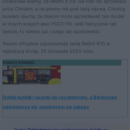
Doskonale wiemy, że Redmi K70E nie trafi do sprzedaży
poza Chinami, a na pewno nie pod taką nazwą. Chodzą
bowiem słuchy, że Xiaomi może sprzedawać ten model
w innych krajach jako POCO F6. Jeśli faktycznie tak
będzie, to wiemy już, czego się spodziewać.
Xiaomi oficjalnie zaprezentuje serię Redmi K70 w
najbliższą środę, 29 listopada 2023 roku.
ZOBACZ RÓWNIEŻ
Oddaj butelki i puszki do recyklomatu, a Biedronka
odwdzięczy się voucherem na zakupy
Dodaj
Tabletowo
jako preferowane źródło w