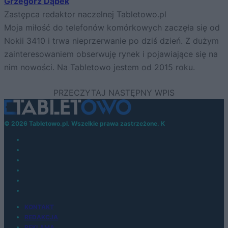
Grzegorz Dąbek
Zastępca redaktor naczelnej Tabletowo.pl
Moja miłość do telefonów komórkowych zaczęła się od
Nokii 3410 i trwa nieprzerwanie po dziś dzień. Z dużym
zainteresowaniem obserwuję rynek i pojawiające się na
nim nowości. Na Tabletowo jestem od 2015 roku.
© 2026 Tabletowo.pl. Wszelkie prawa zastrzeżone. K
KONTAKT
REDAKCJA
REKLAMA