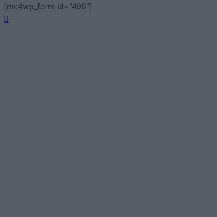
[mc4wp_form id="496"]