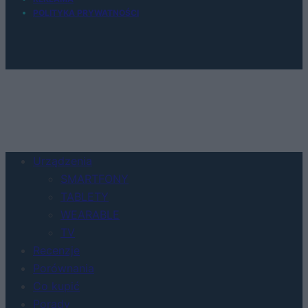
POLITYKA PRYWATNOŚCI
Urządzenia
SMARTFONY
TABLETY
WEARABLE
TV
Recenzje
Porównania
Co kupić
Porady