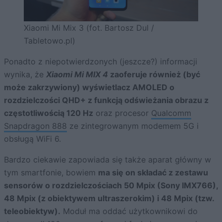
Xiaomi Mi Mix 3 (fot. Bartosz Dul /
Tabletowo.pl)
Ponadto z niepotwierdzonych (jeszcze?) informacji
wynika, że
Xiaomi Mi MIX 4
zaoferuje również (być
może zakrzywiony) wyświetlacz AMOLED o
rozdzielczości QHD+ z funkcją odświeżania obrazu z
częstotliwością 120 Hz
oraz procesor
Qualcomm
Snapdragon 888
ze zintegrowanym modemem 5G i
obsługą WiFi 6.
Bardzo ciekawie zapowiada się także aparat główny w
tym smartfonie, bowiem
ma się on składać z zestawu
sensorów o rozdzielczościach 50 Mpix (Sony IMX766),
48 Mpix (z obiektywem ultraszerokim) i 48 Mpix (tzw.
teleobiektyw).
Moduł ma oddać użytkownikowi do