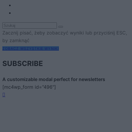
Zacznij pisać, żeby zobaczyć wyniki lub przyciśnij ESC,
by zamknąć
ZOBACZ WSZYSTKIE WYNIKI
SUBSCRIBE
A customizable modal perfect for newsletters
[mc4wp_form id="496"]