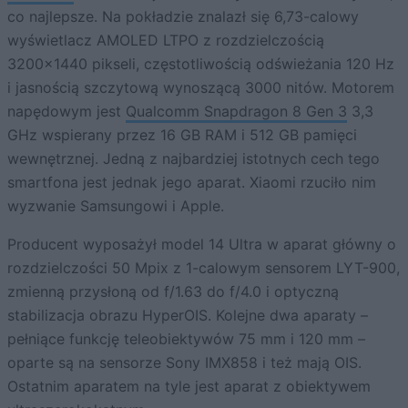
co najlepsze. Na pokładzie znalazł się 6,73-calowy
wyświetlacz AMOLED LTPO z rozdzielczością
3200×1440 pikseli, częstotliwością odświeżania 120 Hz
i jasnością szczytową wynoszącą 3000 nitów. Motorem
napędowym jest
Qualcomm Snapdragon 8 Gen 3
3,3
GHz wspierany przez 16 GB RAM i 512 GB pamięci
wewnętrznej. Jedną z najbardziej istotnych cech tego
smartfona jest jednak jego aparat. Xiaomi rzuciło nim
wyzwanie Samsungowi i Apple.
Producent wyposażył model 14 Ultra w aparat główny o
rozdzielczości 50 Mpix z 1-calowym sensorem LYT-900,
zmienną przysłoną od f/1.63 do f/4.0 i optyczną
stabilizacja obrazu HyperOIS. Kolejne dwa aparaty –
pełniące funkcję teleobiektywów 75 mm i 120 mm –
oparte są na sensorze Sony IMX858 i też mają OIS.
Ostatnim aparatem na tyle jest aparat z obiektywem