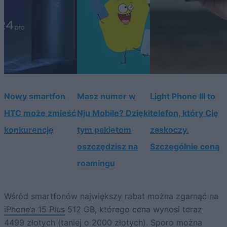
Nowy smartfon
Masz numer w
Light Phone III to
HTC może zmieść
Nju Mobile? Dzięki
telefon, który Cię
konkurencję
tym pakietom
zaskoczy.
oszczędzisz na
Szczególnie ceną
roamingu
Wśród smartfonów największy rabat można zgarnąć na
iPhone’a 15 Plus
512 GB, którego cena wynosi teraz
4499 złotych (taniej o 2000 złotych). Sporo można