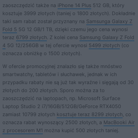
zaoszczędzić także na
iPhone 14 Plus
512 GB, który
kosztuje 3999 złotych (taniej o 1800 złotych). Dokładnie
taki sam rabat został przyznany na
Samsunga Galaxy Z
Fold 5
5G 12 GB/1 TB, dzięki czemu jego cena wynosi
teraz
6799 złotych
. Z kolei cena
Samsung Galaxy Z Fold
4
5G 12/256GB w tej ofercie wynosi
5499 złotych
(co
oznacza obniżkę o 1500 złotych).
W ofercie promocyjnej znalazło się także mnóstwo
smartwatchy, tabletów i słuchawek, jednak w ich
przypadku rabaty nie są już tak wyraźne i sięgają od 30
złotych do 200 złotych. Sporo można za to
zaoszczędzić na laptopach, np. Microsoft Surface
Laptop Studio 2 i7/16GB/512GB/GeForce RTX4050
zamiast 10799 złotych
kosztuje teraz 8299 złotych
, co
oznacza rabat wynoszący 2500 złotych, a
MacBooki Air
z procesorem M1
można kupić 500 złotych taniej.