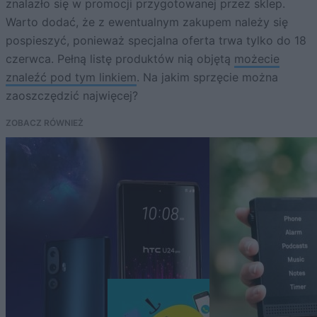
znalazło się w promocji przygotowanej przez sklep.
Warto dodać, że z ewentualnym zakupem należy się
pospieszyć, ponieważ specjalna oferta trwa tylko do 18
czerwca. Pełną listę produktów nią objętą
możecie
znaleźć pod tym linkiem
. Na jakim sprzęcie można
zaoszczędzić najwięcej?
ZOBACZ RÓWNIEŻ