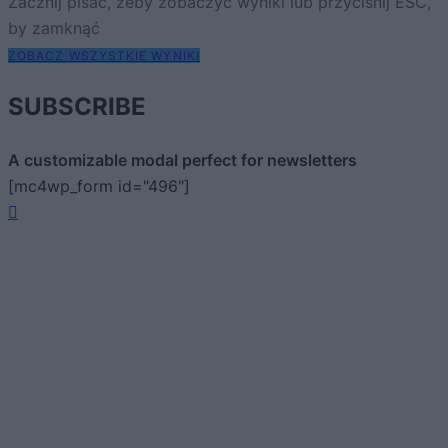
Zacznij pisać, żeby zobaczyć wyniki lub przyciśnij ESC,
by zamknąć
ZOBACZ WSZYSTKIE WYNIKI
SUBSCRIBE
A customizable modal perfect for newsletters
[mc4wp_form id="496"]