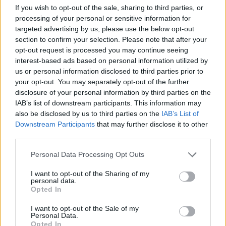
Model EP4 wyposażono również w kolorowy ekran
If you wish to opt-out of the sale, sharing to third parties, or
dotykowy o przekątnej 5,5 cala. Dzięki temu domownik
processing of your personal or sensitive information for
może bezpiecznie wyświetlić podgląd z kamery na
targeted advertising by us, please use the below opt-out
section to confirm your selection. Please note that after your
żywo, zanim zdąży otworzyć drzwi.
opt-out request is processed you may continue seeing
interest-based ads based on personal information utilized by
us or personal information disclosed to third parties prior to
your opt-out. You may separately opt-out of the further
disclosure of your personal information by third parties on the
IAB’s list of downstream participants. This information may
also be disclosed by us to third parties on the
IAB’s List of
Downstream Participants
that may further disclose it to other
third parties.
Please note that this website/app uses one or more Google
Personal Data Processing Opt Outs
Wideowizjer Ezviz EP4 (źródło: Ezviz)
services and may gather and store information including but
not limited to your visit or usage behaviour. You may click to
I want to opt-out of the Sharing of my
personal data.
grant or deny consent to Google and its third-party tags to
Prawdziwie inteligentne funkcje
Opted In
use your data for below specified purposes in below Google
consent section.
wideowizjera Ezviz EP4
I want to opt-out of the Sale of my
Personal Data.
Opted In