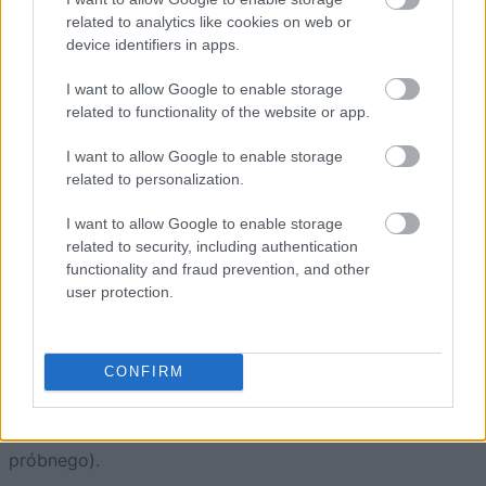
related to analytics like cookies on web or
device identifiers in apps.
I want to allow Google to enable storage
related to functionality of the website or app.
I want to allow Google to enable storage
Istotną zaletą jest możliwość montażu modelu EP4
related to personalization.
bezprzewodowo. Urządzenie zostało wyposażone w
I want to allow Google to enable storage
akumulator o pojemności 7100 mAh oraz jest
related to security, including authentication
kompatybilne ze standardowymi otworami wizjerowymi.
functionality and fraud prevention, and other
W praktyce oznacza to, że montaż może odbywać się
user protection.
bez ingerencji w konstrukcję drzwi. Nagrania z kamery
przechowywane są lokalnie na karcie microSD (o
CONFIRM
maksymalnej pojemności 512 GB) lub w chmurze Ezviz
CloudPlay. Podkreślę jednak, że usługa szyfrowanej
chmury jest płatna (po zakończeniu bezpłatnego okresu
próbnego).