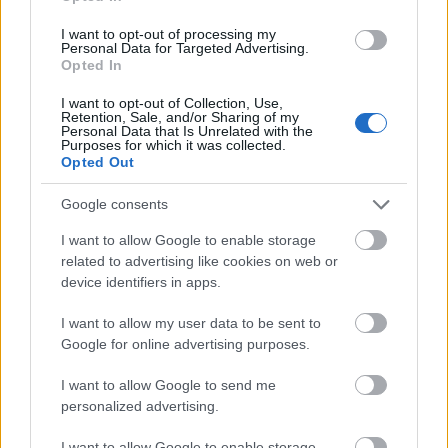
To jednak nie koniec
wyjątkowości
tego sprzętu. Ezviz
I want to opt-out of processing my
EP4 oferuje funkcję rozpoznawania twarzy. Dzięki niej
Personal Data for Targeted Advertising.
Opted In
wideowizjer rozróżnia domownika od nieznanej osoby
oraz generuje spersonalizowane powiadomienie w
I want to opt-out of Collection, Use,
Retention, Sale, and/or Sharing of my
czasie rzeczywistym, a następnie wyświetla je na
Personal Data that Is Unrelated with the
Purposes for which it was collected.
smartfonie użytkownika. Ponadto za pośrednictwem
Opted Out
aplikacji Ezviz możliwe jest przeprowadzenie
dwukierunkowej rozmowy głosowej np. z kurierem
Google consents
oczekującym z przesyłką.
I want to allow Google to enable storage
related to advertising like cookies on web or
device identifiers in apps.
I want to allow my user data to be sent to
Google for online advertising purposes.
I want to allow Google to send me
personalized advertising.
ad
I want to allow Google to enable storage