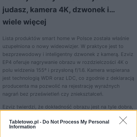
judasz, kamera 4K, dzwonek i…
wiele więcej
Lista produktów smart home w Polsce została właśnie
uzupełniona o nowy wideowizjer. W praktyce jest to
bezprzewodowy i inteligentny dzwonek z kamerą. Ezviz
EP4 oferuje nagrywanie obrazu w rozdzielczości 4K o
polu widzenia 155º i przysłoną f/1.6. Kamera wspierana
jest technologią WDR oraz LDC, co zgodnie z deklaracją
producenta ma pozwolić na rejestrację wyraźnych
nagrań bez prześwietleń czy zniekształceń.
Ezviz twierdzi, że dokładność obrazu jest na tyle dobra,
że osoba oglądająca nagranie może bez problemu
Tabletowo.pl -
Do Not Process My Personal
rozpoznać twarz osoby stojącej przy wejściu czy też
Information
sprawdzić, czy kurier pozostawił paczkę pod drzwiami.