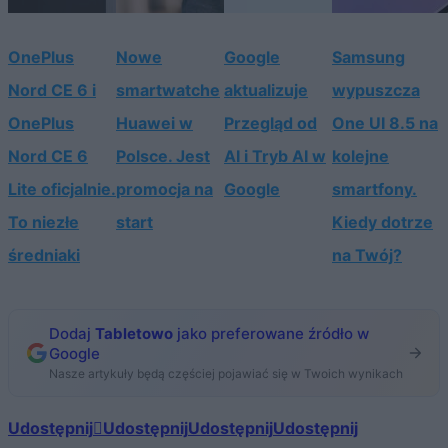
OnePlus
Nowe
Google
Samsung
Nord CE 6 i
smartwatche
aktualizuje
wypuszcza
OnePlus
Huawei w
Przegląd od
One UI 8.5 na
Nord CE 6
Polsce. Jest
AI i Tryb AI w
kolejne
Lite oficjalnie.
promocja na
Google
smartfony.
To niezłe
start
Kiedy dotrze
średniaki
na Twój?
Dodaj
Tabletowo
jako preferowane źródło w
Google
Nasze artykuły będą częściej pojawiać się w Twoich wynikach
Udostępnij
Udostępnij
Udostępnij
Udostępnij