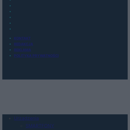
KONTAKT
REDAKCJA
REKLAMA
POLITYKA PRYWATNOŚCI
Urządzenia
SMARTFONY