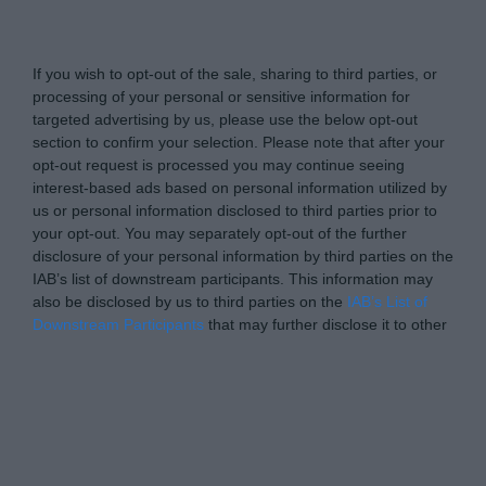
Tabletowo.pl -
Do Not Process My Personal
Information
If you wish to opt-out of the sale, sharing to third parties, or
processing of your personal or sensitive information for
targeted advertising by us, please use the below opt-out
section to confirm your selection. Please note that after your
opt-out request is processed you may continue seeing
interest-based ads based on personal information utilized by
us or personal information disclosed to third parties prior to
your opt-out. You may separately opt-out of the further
disclosure of your personal information by third parties on the
IAB’s list of downstream participants. This information may
also be disclosed by us to third parties on the
IAB’s List of
Downstream Participants
that may further disclose it to other
third parties.
Please note that this website/app uses one or more Google
Personal Data Processing Opt Outs
services and may gather and store information including but
not limited to your visit or usage behaviour. You may click to
I want to opt-out of the Sharing of my
personal data.
grant or deny consent to Google and its third-party tags to
Opted In
use your data for below specified purposes in below Google