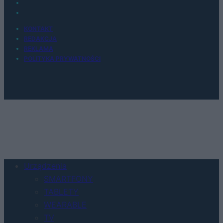
KONTAKT
REDAKCJA
REKLAMA
POLITYKA PRYWATNOŚCI
Urządzenia
SMARTFONY
TABLETY
WEARABLE
TV