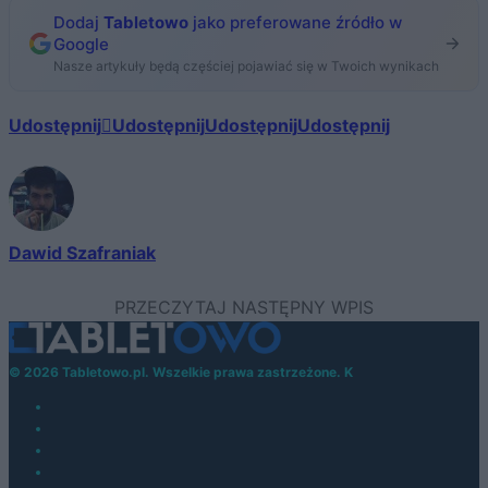
Dodaj
Tabletowo
jako preferowane źródło w
Google
Nasze artykuły będą częściej pojawiać się w Twoich wynikach
Udostępnij
Udostępnij
Udostępnij
Udostępnij
Dawid Szafraniak
© 2026 Tabletowo.pl. Wszelkie prawa zastrzeżone. K