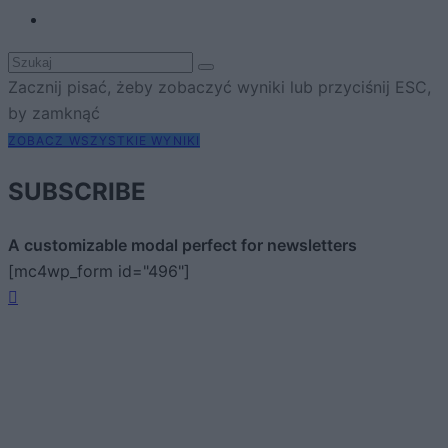
Zacznij pisać, żeby zobaczyć wyniki lub przyciśnij ESC,
by zamknąć
ZOBACZ WSZYSTKIE WYNIKI
SUBSCRIBE
A customizable modal perfect for newsletters
[mc4wp_form id="496"]