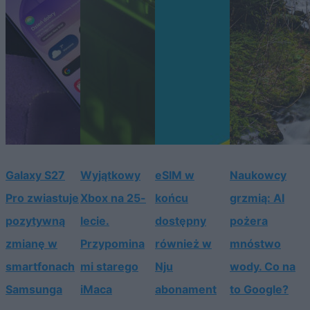
Galaxy S27
Wyjątkowy
eSIM w
Naukowcy
Pro zwiastuje
Xbox na 25-
końcu
grzmią: AI
pozytywną
lecie.
dostępny
pożera
zmianę w
Przypomina
również w
mnóstwo
smartfonach
mi starego
Nju
wody. Co na
Samsunga
iMaca
abonament
to Google?