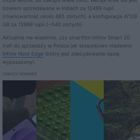
może skłonić do zakupu wiele osób. Wersja 4/64 GB jest
bowiem sprzedawana w Indiach za 12499 rupii
(równowartość około 485 złotych), a konfiguracja 4/128
GB za 13999 rupii (~540 złotych).
Aktualnie nie wiadomo, czy smartfon Infinix Smart 20
trafi do sprzedaży w Polsce jak stosunkowo niedawno
Infinix Note Edge
(który jest zdecydowanie lepiej
wyposażony).
ZOBACZ RÓWNIEŻ