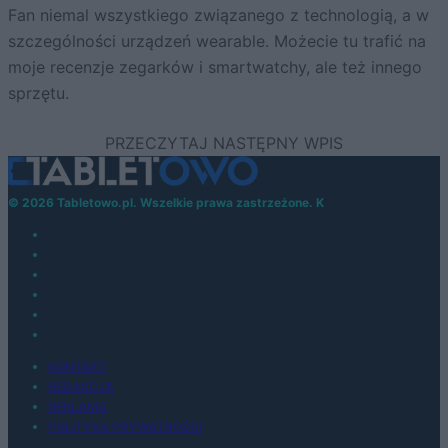
Fan niemal wszystkiego związanego z technologią, a w
szczególności urządzeń wearable. Możecie tu trafić na
moje recenzje zegarków i smartwatchy, ale też innego
sprzętu.
© 2026 Tabletowo.pl. Wszelkie prawa zastrzeżone. K
KONTAKT
REDAKCJA
REKLAMA
POLITYKA PRYWATNOŚCI