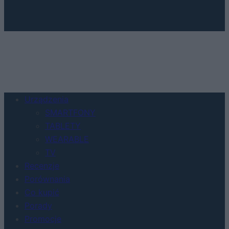
Urządzenia
SMARTFONY
TABLETY
WEARABLE
TV
Recenzje
Porównania
Co kupić
Porady
Promocje