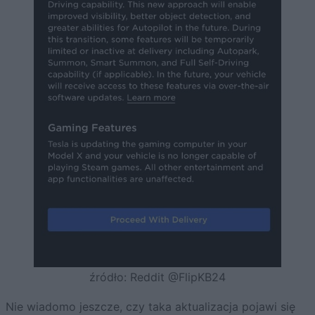
źródło: Reddit @FlipKB24
Nie wiadomo jeszcze, czy taka aktualizacja pojawi się