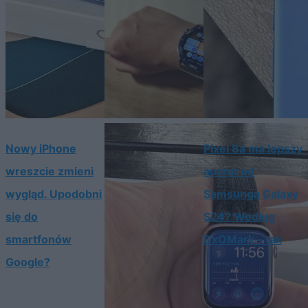
Nowy iPhone
Pixel 8a ma lepszy
wreszcie zmieni
aparat od
wygląd. Upodobni
Samsunga Galaxy
się do
S24? Według
smartfonów
DxOMark – tak
Google?