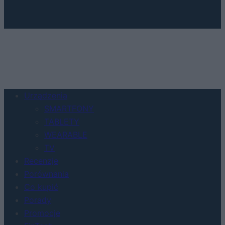
Urządzenia
SMARTFONY
TABLETY
WEARABLE
TV
Recenzje
Porównania
Co kupić
Porady
Promocje