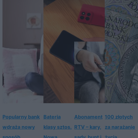
Popularny bank
Bateria
Abonament
100 złotych
wdraża nowy
klasy sztos.
RTV – kary,
za narażanie
sposób
Nowa
sądy, bunt i
życia