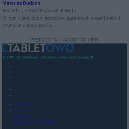
Mateusz Budzeń
Redaktor, Prowadzący dział Moto
Miłośnik smukłych laptopów, zgrabnych smartfonów i
szybkich samochodów.
© 2026 Tabletowo.pl. Wszelkie prawa zastrzeżone. K
KONTAKT
REDAKCJA
REKLAMA
POLITYKA PRYWATNOŚCI