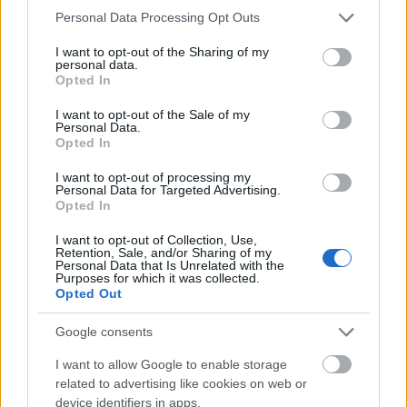
Please note that this website/app uses one or more Google
Personal Data Processing Opt Outs
services and may gather and store information including but
not limited to your visit or usage behaviour. You may click to
I want to opt-out of the Sharing of my
personal data.
grant or deny consent to Google and its third-party tags to
Opted In
use your data for below specified purposes in below Google
consent section.
I want to opt-out of the Sale of my
Personal Data.
Opted In
I want to opt-out of processing my
Personal Data for Targeted Advertising.
Opted In
I want to opt-out of Collection, Use,
Retention, Sale, and/or Sharing of my
Personal Data that Is Unrelated with the
Purposes for which it was collected.
Opted Out
Google consents
I want to allow Google to enable storage
related to advertising like cookies on web or
device identifiers in apps.