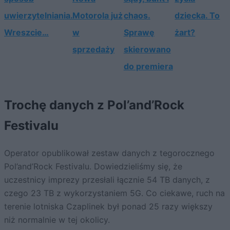
uwierzytelniania.
Motorola już
chaos.
dziecka. To
Wreszcie…
w
Sprawę
żart?
sprzedaży
skierowano
do premiera
Trochę danych z Pol’and’Rock
Festivalu
Operator opublikował zestaw danych z tegorocznego
Pol’and’Rock Festivalu. Dowiedzieliśmy się, że
uczestnicy imprezy przesłali łącznie 54 TB danych, z
czego 23 TB z wykorzystaniem 5G. Co ciekawe, ruch na
terenie lotniska Czaplinek był ponad 25 razy większy
niż normalnie w tej okolicy.