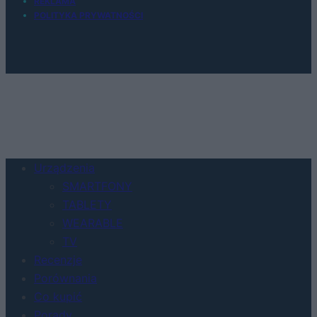
REKLAMA
POLITYKA PRYWATNOŚCI
Urządzenia
SMARTFONY
TABLETY
WEARABLE
TV
Recenzje
Porównania
Co kupić
Porady