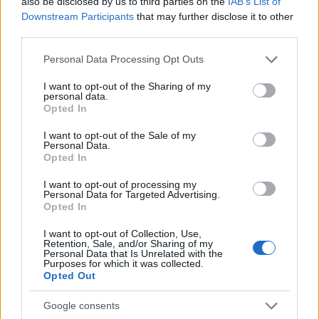
also be disclosed by us to third parties on the
IAB’s List of
Downstream Participants
that may further disclose it to other
third parties.
Please note that this website/app uses one or more Google
Personal Data Processing Opt Outs
services and may gather and store information including but
not limited to your visit or usage behaviour. You may click to
I want to opt-out of the Sharing of my
personal data.
grant or deny consent to Google and its third-party tags to
Opted In
use your data for below specified purposes in below Google
consent section.
I want to opt-out of the Sale of my
Personal Data.
Opted In
I want to opt-out of processing my
Personal Data for Targeted Advertising.
Opted In
I want to opt-out of Collection, Use,
Retention, Sale, and/or Sharing of my
Personal Data that Is Unrelated with the
Purposes for which it was collected.
Opted Out
Google consents