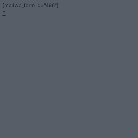
[mc4wp_form id="496"]