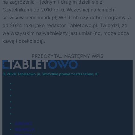
na zagrożenia – jednym i drugim dzieli się z
Czytelnikami od 2010 roku. Wcześniej na łamach
serwisów benchmark.pl, WP Tech czy dobreprogramy, a
od 2024 roku jako redaktor Tabletowo.pl. Twierdzi, że
we wszystkim najważniejszy jest umiar (no, może poza
kawą i czekoladą).
© 2026 Tabletowo.pl. Wszelkie prawa zastrzeżone. K
KONTAKT
REDAKCJA