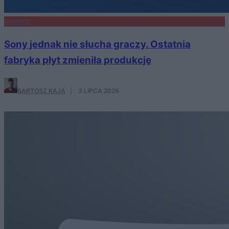
GAMING
Sony jednak nie słucha graczy. Ostatnia
fabryka płyt zmieniła produkcję
BARTOSZ KAJA
·
3 LIPCA 2026