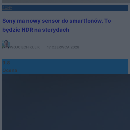
SONY
Sony ma nowy sensor do smartfonów. To
będzie HDR na sterydach
WOJCIECH KULIK
·
17 CZERWCA 2026
9.8
Ocena