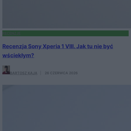
RECENZJE
Recenzja Sony Xperia 1 VIII. Jak tu nie być
wściekłym?
BARTOSZ KAJA
·
26 CZERWCA 2026