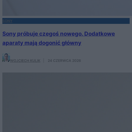
SONY
Sony próbuje czegoś nowego. Dodatkowe
aparaty mają dogonić główny
WOJCIECH KULIK
·
24 CZERWCA 2026