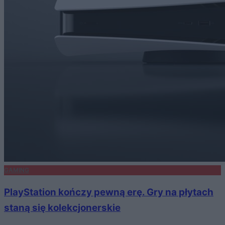
GAMING
PlayStation kończy pewną erę. Gry na płytach
staną się kolekcjonerskie