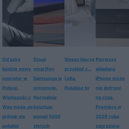
Od jutra
Drugi
Sinsay bierze
Pierwszy
będzie nowy
smartfon
przykład z…
składany
operator w
Samsunga w
Lidla.
iPhone może
Polsce.
prezencie.
Polubisz to
nie dotrzeć
Większość z
Normalnie
na czas.
Was może go
kosztuje
Premiera w
jednak nie
ponad 1000
2026 roku
polubić
złotych
zagrożona