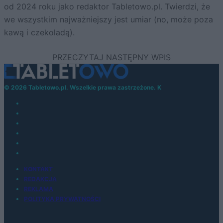
od 2024 roku jako redaktor Tabletowo.pl. Twierdzi, że
we wszystkim najważniejszy jest umiar (no, może poza
kawą i czekoladą).
© 2026 Tabletowo.pl. Wszelkie prawa zastrzeżone. K
KONTAKT
REDAKCJA
REKLAMA
POLITYKA PRYWATNOŚCI