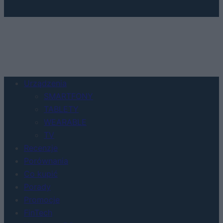
Urządzenia
SMARTFONY
TABLETY
WEARABLE
TV
Recenzje
Porównania
Co kupić
Porady
Promocje
FinTech