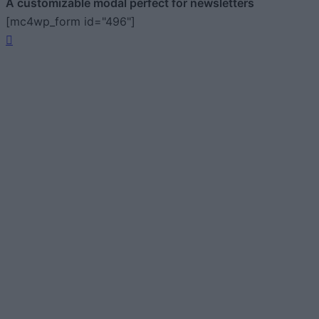
A customizable modal perfect for newsletters
[mc4wp_form id="496"]