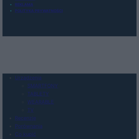
REKLAMA
POLITYKA PRYWATNOŚCI
Urządzenia
SMARTFONY
TABLETY
WEARABLE
TV
Recenzje
Porównania
Co kupić