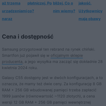
aż trzema
płatniczej. Po
bliżej. Co o
jakość.
urządzeniami
co?
nim wiemy?
Użytkownicy
naraz
mają obawy
Cena i dostępność
Samsung przygotował ten rebrand na rynek chiński.
Smartfon już pojawił się w
oficjalnym sklepie
producenta
, a jego wysyłka ma zacząć się dokładnie 28
kwietnia 2024 roku.
Galaxy C55 dostępny jest w dwóch konfiguracjach, a to
oznacza, że mamy też dwie ceny. Za konfigurację 8 GB
RAM + 256 GB wbudowanej pamięci trzeba zapłacić
1999 juanów (równowartość ~1120 złotych), a cena
wersji 12 GB RAM + 256 GB pamięci wewnętrznej