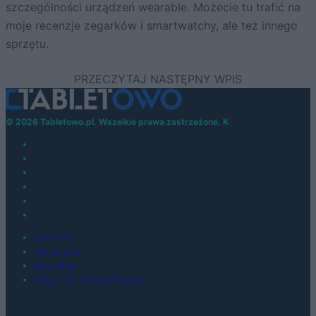
szczególności urządzeń wearable. Możecie tu trafić na
moje recenzje zegarków i smartwatchy, ale też innego
sprzętu.
© 2026 Tabletowo.pl. Wszelkie prawa zastrzeżone. K
KONTAKT
REDAKCJA
REKLAMA
POLITYKA PRYWATNOŚCI