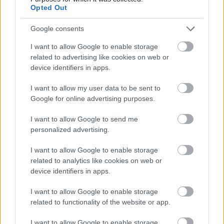
TABLETY
Opted Out
WEARABLE
Google consents
TV
Recenzje
I want to allow Google to enable storage
related to advertising like cookies on web or
Porównania
device identifiers in apps.
Co kupić
Porady
I want to allow my user data to be sent to
Promocje
Google for online advertising purposes.
FinTech
I want to allow Google to send me
Hardware PC
personalized advertising.
Moto
Gaming
I want to allow Google to enable storage
related to analytics like cookies on web or
AI
device identifiers in apps.
Redakcja
Reklama
I want to allow Google to enable storage
Kontakt
related to functionality of the website or app.
Obserwuj nas
I want to allow Google to enable storage