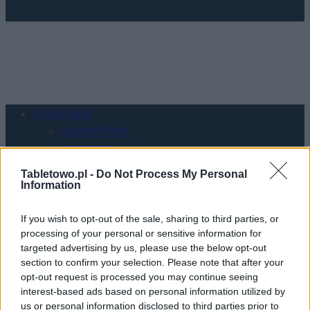
Urządzenia
SMARTFONY
TABLETY
WEARABLE
Tabletowo.pl -
Do Not Process My Personal
TV
Information
Recenzje
If you wish to opt-out of the sale, sharing to third parties, or
Porównania
processing of your personal or sensitive information for
Co kupić
targeted advertising by us, please use the below opt-out
Porady
section to confirm your selection. Please note that after your
Promocje
opt-out request is processed you may continue seeing
interest-based ads based on personal information utilized by
FinTech
us or personal information disclosed to third parties prior to