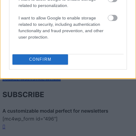
related to personalization.
I want to allow Google to enable storage
related to security, including authentication
functionality and fraud prevention, and other
user protection.
CONFIRM
Zacznij pisać, żeby zobaczyć wyniki lub przyciśnij ESC,
by zamknąć
ZOBACZ WSZYSTKIE WYNIKI
SUBSCRIBE
A customizable modal perfect for newsletters
[mc4wp_form id="496"]