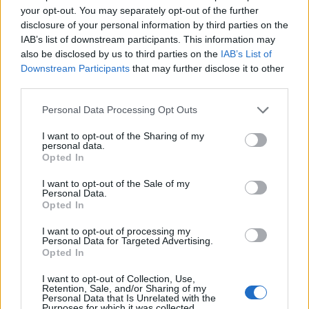
Hardware PC
your opt-out. You may separately opt-out of the further
Moto
disclosure of your personal information by third parties on the
Gaming
IAB’s list of downstream participants. This information may
also be disclosed by us to third parties on the
IAB’s List of
AI
Downstream Participants
that may further disclose it to other
Redakcja
third parties.
Reklama
Please note that this website/app uses one or more Google
Kontakt
Personal Data Processing Opt Outs
services and may gather and store information including but
not limited to your visit or usage behaviour. You may click to
I want to opt-out of the Sharing of my
personal data.
grant or deny consent to Google and its third-party tags to
Opted In
use your data for below specified purposes in below Google
consent section.
I want to opt-out of the Sale of my
Personal Data.
Opted In
I want to opt-out of processing my
Personal Data for Targeted Advertising.
Opted In
I want to opt-out of Collection, Use,
Urządzenia
Retention, Sale, and/or Sharing of my
Personal Data that Is Unrelated with the
SMARTFONY
Purposes for which it was collected.