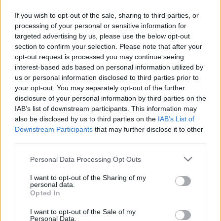
If you wish to opt-out of the sale, sharing to third parties, or
processing of your personal or sensitive information for
targeted advertising by us, please use the below opt-out
section to confirm your selection. Please note that after your
opt-out request is processed you may continue seeing
Urządzenia
interest-based ads based on personal information utilized by
SMARTFONY
us or personal information disclosed to third parties prior to
TABLETY
your opt-out. You may separately opt-out of the further
WEARABLE
disclosure of your personal information by third parties on the
TV
IAB’s list of downstream participants. This information may
also be disclosed by us to third parties on the
IAB’s List of
Recenzje
Downstream Participants
that may further disclose it to other
Porównania
third parties.
Co kupić
Please note that this website/app uses one or more Google
Personal Data Processing Opt Outs
Porady
services and may gather and store information including but
Promocje
not limited to your visit or usage behaviour. You may click to
I want to opt-out of the Sharing of my
personal data.
FinTech
grant or deny consent to Google and its third-party tags to
Opted In
Hardware PC
use your data for below specified purposes in below Google
consent section.
Moto
I want to opt-out of the Sale of my
Personal Data.