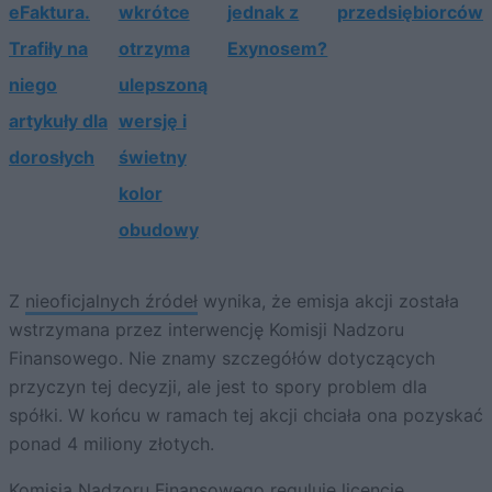
eFaktura.
wkrótce
jednak z
przedsiębiorców
Trafiły na
otrzyma
Exynosem?
niego
ulepszoną
artykuły dla
wersję i
dorosłych
świetny
kolor
obudowy
Z
nieoficjalnych źródeł
wynika, że emisja akcji została
wstrzymana przez interwencję Komisji Nadzoru
Finansowego. Nie znamy szczegółów dotyczących
przyczyn tej decyzji, ale jest to spory problem dla
spółki. W końcu w ramach tej akcji chciała ona pozyskać
ponad 4 miliony złotych.
Komisja Nadzoru Finansowego reguluje licencje