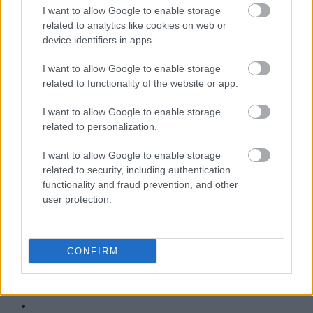
I want to allow Google to enable storage
TV
related to analytics like cookies on web or
Recenzje
device identifiers in apps.
Porównania
Co kupić
I want to allow Google to enable storage
related to functionality of the website or app.
Porady
Promocje
I want to allow Google to enable storage
FinTech
related to personalization.
Hardware PC
I want to allow Google to enable storage
Moto
related to security, including authentication
Gaming
functionality and fraud prevention, and other
AI
user protection.
Redakcja
Reklama
Kontakt
CONFIRM
Obserwuj nas