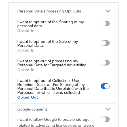
Please note that this website/app uses one or more Google
Personal Data Processing Opt Outs
services and may gather and store information including but
not limited to your visit or usage behaviour. You may click to
I want to opt-out of the Sharing of my
personal data.
grant or deny consent to Google and its third-party tags to
Opted In
use your data for below specified purposes in below Google
consent section.
I want to opt-out of the Sale of my
Personal Data.
Opted In
I want to opt-out of processing my
Personal Data for Targeted Advertising.
Opted In
I want to opt-out of Collection, Use,
Retention, Sale, and/or Sharing of my
Personal Data that Is Unrelated with the
Purposes for which it was collected.
Opted Out
Google consents
I want to allow Google to enable storage
related to advertising like cookies on web or