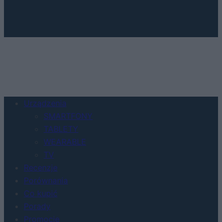
Urządzenia
SMARTFONY
TABLETY
WEARABLE
TV
Recenzje
Porównania
Co kupić
Porady
Promocje