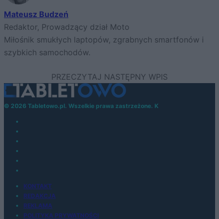
Mateusz Budzeń
Redaktor, Prowadzący dział Moto
Miłośnik smukłych laptopów, zgrabnych smartfonów i
szybkich samochodów.
© 2026 Tabletowo.pl. Wszelkie prawa zastrzeżone. K
KONTAKT
REDAKCJA
REKLAMA
POLITYKA PRYWATNOŚCI