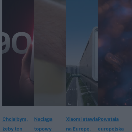
Chciałbym,
Naciąga
Xiaomi stawia
Powstała
żeby ten
topowy
na Europę.
europejska