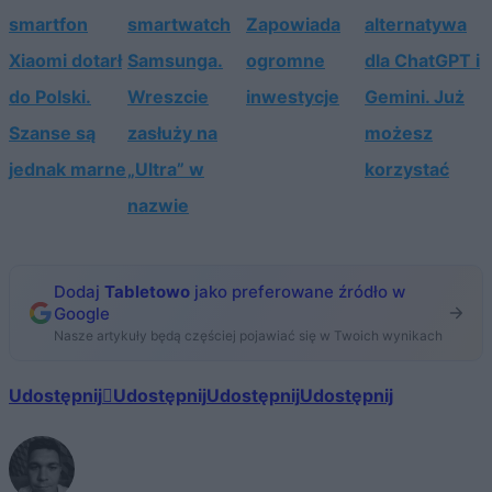
smartfon
smartwatch
Zapowiada
alternatywa
Xiaomi dotarł
Samsunga.
ogromne
dla ChatGPT i
do Polski.
Wreszcie
inwestycje
Gemini. Już
Szanse są
zasłuży na
możesz
jednak marne
„Ultra” w
korzystać
nazwie
Dodaj
Tabletowo
jako preferowane źródło w
Google
Nasze artykuły będą częściej pojawiać się w Twoich wynikach
Udostępnij
Udostępnij
Udostępnij
Udostępnij