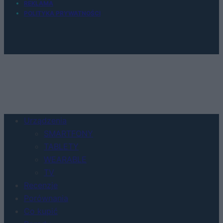
REKLAMA
POLITYKA PRYWATNOŚCI
Urządzenia
SMARTFONY
TABLETY
WEARABLE
TV
Recenzje
Porównania
Co kupić