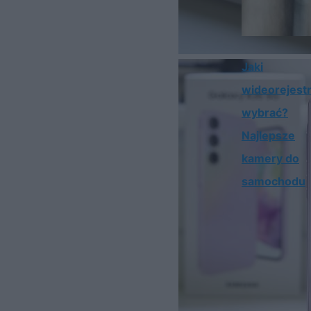
Jaki
wideorejestr
wybrać?
Najlepsze
kamery do
samochodu