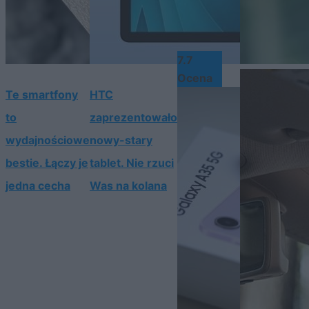
7.7
Ocena
Te smartfony
HTC
to
zaprezentowało
wydajnościowe
nowy-stary
bestie. Łączy je
tablet. Nie rzuci
jedna cecha
Was na kolana