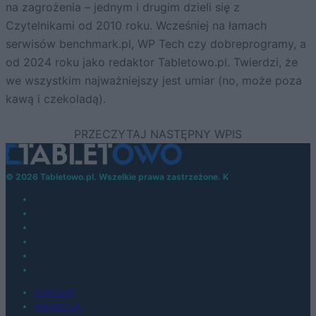
na zagrożenia – jednym i drugim dzieli się z
Czytelnikami od 2010 roku. Wcześniej na łamach
serwisów benchmark.pl, WP Tech czy dobreprogramy, a
od 2024 roku jako redaktor Tabletowo.pl. Twierdzi, że
we wszystkim najważniejszy jest umiar (no, może poza
kawą i czekoladą).
© 2026 Tabletowo.pl. Wszelkie prawa zastrzeżone. K
KONTAKT
REDAKCJA