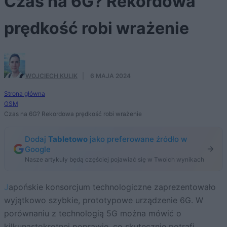
Czas na 6G? Rekordowa
prędkość robi wrażenie
WOJCIECH KULIK
·
6 MAJA 2024
Strona główna
GSM
Czas na 6G? Rekordowa prędkość robi wrażenie
Dodaj
Tabletowo
jako preferowane źródło w
Google
Nasze artykuły będą częściej pojawiać się w Twoich wynikach
Japońskie konsorcjum technologiczne zaprezentowało
wyjątkowo szybkie, prototypowe urządzenie 6G. W
porównaniu z technologią 5G można mówić o
kilkunastokrotnej poprawie, co skutecznie potrafi