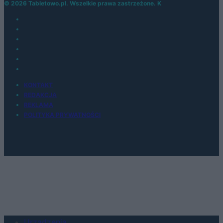
© 2026 Tabletowo.pl. Wszelkie prawa zastrzeżone. K
KONTAKT
REDAKCJA
REKLAMA
POLITYKA PRYWATNOŚCI
Urządzenia