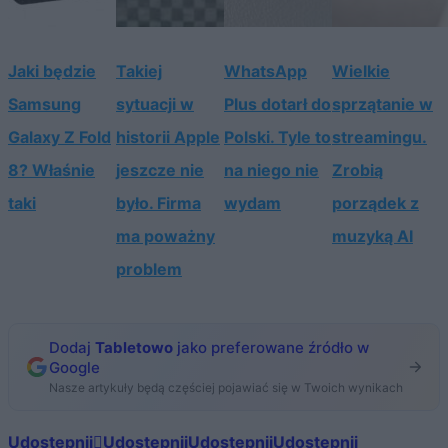
Jaki będzie
Takiej
WhatsApp
Wielkie
Samsung
sytuacji w
Plus dotarł do
sprzątanie w
Galaxy Z Fold
historii Apple
Polski. Tyle to
streamingu.
8? Właśnie
jeszcze nie
na niego nie
Zrobią
taki
było. Firma
wydam
porządek z
ma poważny
muzyką AI
problem
Dodaj
Tabletowo
jako preferowane źródło w
Google
Nasze artykuły będą częściej pojawiać się w Twoich wynikach
Udostępnij
Udostępnij
Udostępnij
Udostępnij