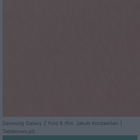
Samsung Galaxy Z Fold 6 (fot. Jakub Kordasiński |
Tabletowo.pl)
SMARTFONY