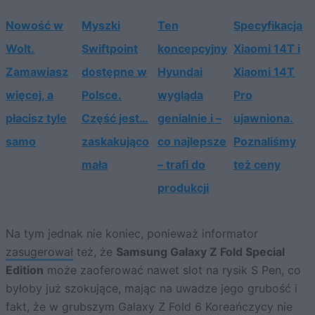
Nowość w
Myszki
Ten
Specyfikacja
Wolt.
Swiftpoint
koncepcyjny
Xiaomi 14T i
Zamawiasz
dostępne w
Hyundai
Xiaomi 14T
więcej, a
Polsce.
wygląda
Pro
płacisz tyle
Część jest…
genialnie i –
ujawniona.
samo
zaskakująco
co najlepsze
Poznaliśmy
mała
– trafi do
też ceny
produkcji
Na tym jednak nie koniec, ponieważ informator
zasugerował
też, że
Samsung Galaxy Z Fold Special
Edition
może zaoferować nawet slot na rysik S Pen, co
byłoby już szokujące, mając na uwadze jego grubość i
fakt, że w grubszym Galaxy Z Fold 6 Koreańczycy nie