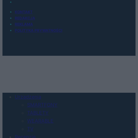
KONTAKT
REDAKCJA
REKLAMA
POLITYKA PRYWATNOŚCI
Urządzenia
SMARTFONY
TABLETY
WEARABLE
TV
Recenzje