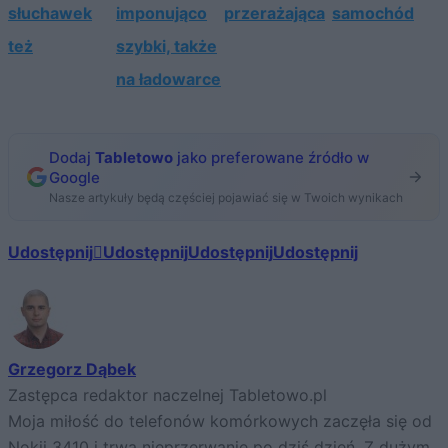
słuchawek
imponująco
przerażająca
samochód
też
szybki, także
na ładowarce
Dodaj
Tabletowo
jako preferowane źródło w
Google
Nasze artykuły będą częściej pojawiać się w Twoich wynikach
Udostępnij
Udostępnij
Udostępnij
Udostępnij
Grzegorz Dąbek
Zastępca redaktor naczelnej Tabletowo.pl
Moja miłość do telefonów komórkowych zaczęła się od
Nokii 3410 i trwa nieprzerwanie po dziś dzień. Z dużym