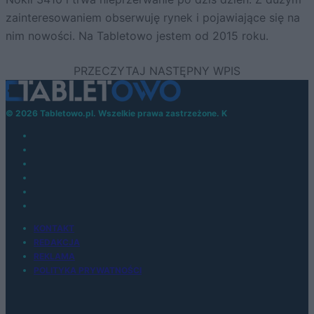
zainteresowaniem obserwuję rynek i pojawiające się na
nim nowości. Na Tabletowo jestem od 2015 roku.
© 2026 Tabletowo.pl. Wszelkie prawa zastrzeżone. K
KONTAKT
REDAKCJA
REKLAMA
POLITYKA PRYWATNOŚCI