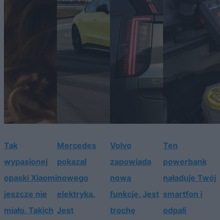
Tak
Mercedes
Volvo
Ten
wypasionej
pokazał
zapowiada
powerbank
opaski Xiaomi
nowego
nową
naładuje Twój
jeszcze nie
elektryka.
funkcję. Jest
smartfon i
miało. Takich
Jest
trochę
odpali