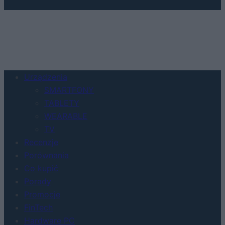
Urządzenia
SMARTFONY
TABLETY
WEARABLE
TV
Recenzje
Porównania
Co kupić
Porady
Promocje
FinTech
Hardware PC