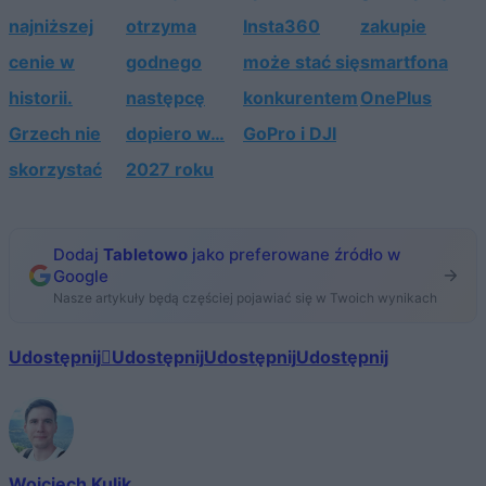
najniższej
otrzyma
Insta360
zakupie
cenie w
godnego
może stać się
smartfona
historii.
następcę
konkurentem
OnePlus
Grzech nie
dopiero w…
GoPro i DJI
skorzystać
2027 roku
Dodaj
Tabletowo
jako preferowane źródło w
Google
Nasze artykuły będą częściej pojawiać się w Twoich wynikach
Udostępnij
Udostępnij
Udostępnij
Udostępnij
Wojciech Kulik