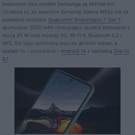
bebechów
dwa modele Samsunga są bliźniakami.
Oznacza to, że smartfon
Samsung Galaxy M55s
ma na
pokładzie procesor
Qualcomm Snapdragon 7 Gen 1
,
akumulator 5000 mAh obsługujący szybkie ładowanie z
mocą 45 W oraz moduły 5G, Wi-Fi 6, Bluetooth 5.2 i
NFC. Do tego dochodzą jeszcze głośniki stereo, a
system to – oczywiście –
Android 14
z nakładką
One UI
6.1
.