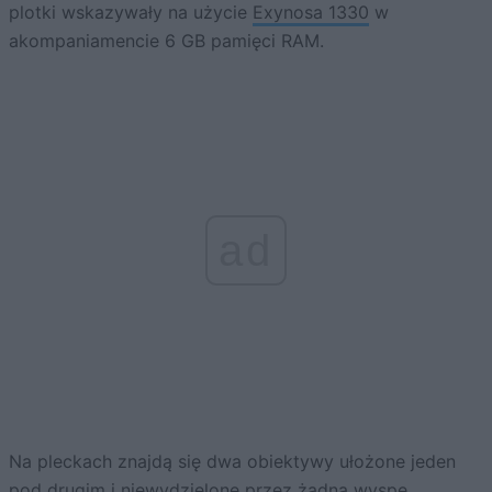
plotki wskazywały na użycie
Exynosa 1330
w
akompaniamencie 6 GB pamięci RAM.
ad
Na pleckach znajdą się dwa obiektywy ułożone jeden
pod drugim i niewydzielone przez żadną wyspę.