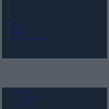
KONTAKT
REDAKCJA
REKLAMA
POLITYKA PRYWATNOŚCI
Urządzenia
SMARTFONY
TABLETY