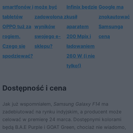
smartfonów i
może być
Infinix będzie
Google ma
tabletów
zadowolona z
kusił
znokautować
OPPO tuż za
wyników
aparatem
Samsunga
rogiem.
swojego e-
200 Mpix i
ceną
Czego się
sklepu?
ładowaniem
spodziewać?
260 W (i nie
tylko!)
Dostępność i cena
Jak już wspomniałem,
Samsung Galaxy F14
ma
zadebiutować na rynku indyjskim, a producent może
celować w premierę 24 marca. Dostępnymi kolorami
będą B.A.E Purple i GOAT Green, chociaż nie wiadomo,