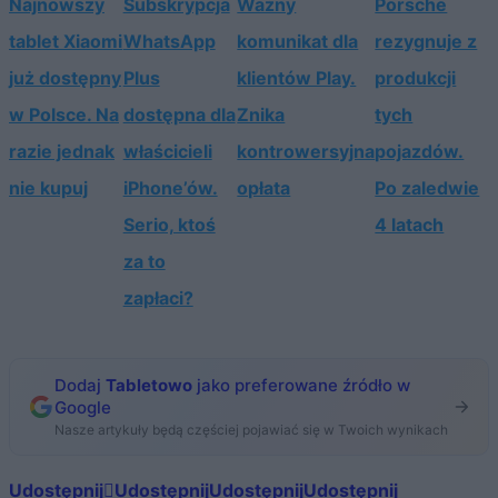
Najnowszy
Subskrypcja
Ważny
Porsche
tablet Xiaomi
WhatsApp
komunikat dla
rezygnuje z
już dostępny
Plus
klientów Play.
produkcji
w Polsce. Na
dostępna dla
Znika
tych
razie jednak
właścicieli
kontrowersyjna
pojazdów.
nie kupuj
iPhone’ów.
opłata
Po zaledwie
Serio, ktoś
4 latach
za to
zapłaci?
Dodaj
Tabletowo
jako preferowane źródło w
Google
Nasze artykuły będą częściej pojawiać się w Twoich wynikach
Udostępnij
Udostępnij
Udostępnij
Udostępnij