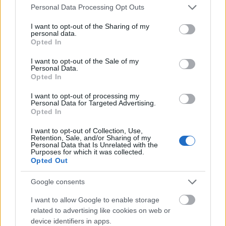
Please note that this website/app uses one or more Google
Personal Data Processing Opt Outs
services and may gather and store information including but
not limited to your visit or usage behaviour. You may click to
I want to opt-out of the Sharing of my
personal data.
grant or deny consent to Google and its third-party tags to
Opted In
use your data for below specified purposes in below Google
consent section.
I want to opt-out of the Sale of my
Personal Data.
Opted In
I want to opt-out of processing my
Personal Data for Targeted Advertising.
Opted In
I want to opt-out of Collection, Use,
Retention, Sale, and/or Sharing of my
Personal Data that Is Unrelated with the
Purposes for which it was collected.
Opted Out
Google consents
I want to allow Google to enable storage
related to advertising like cookies on web or
device identifiers in apps.