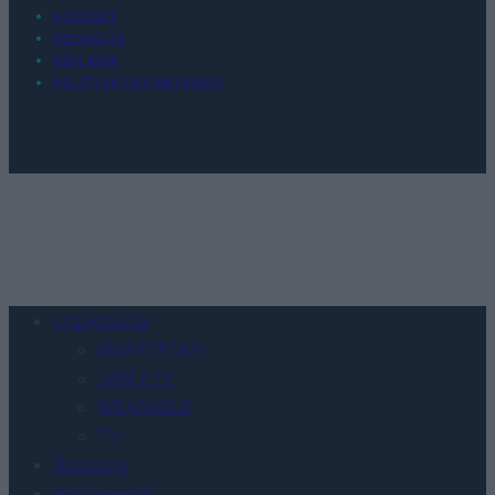
KONTAKT
REDAKCJA
REKLAMA
POLITYKA PRYWATNOŚCI
Urządzenia
SMARTFONY
TABLETY
WEARABLE
TV
Recenzje
Porównania