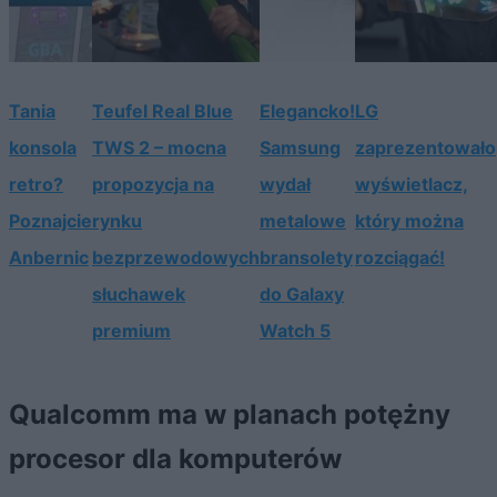
Tania
Teufel Real Blue
Elegancko!
LG
konsola
TWS 2 – mocna
Samsung
zaprezentowało
retro?
propozycja na
wydał
wyświetlacz,
Poznajcie
rynku
metalowe
który można
Anbernic
bezprzewodowych
bransolety
rozciągać!
słuchawek
do Galaxy
premium
Watch 5
Qualcomm ma w planach potężny
procesor dla komputerów