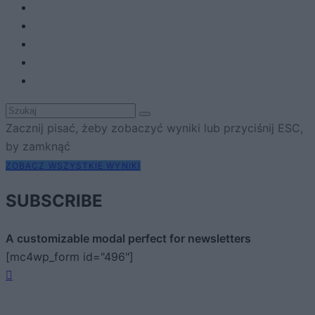
Zacznij pisać, żeby zobaczyć wyniki lub przyciśnij ESC,
by zamknąć
ZOBACZ WSZYSTKIE WYNIKI
SUBSCRIBE
A customizable modal perfect for newsletters
[mc4wp_form id="496"]