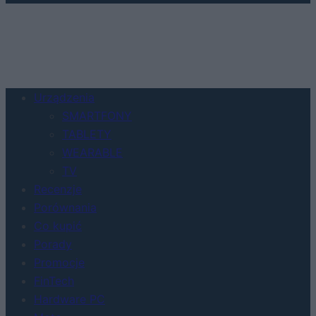
Urządzenia
SMARTFONY
TABLETY
WEARABLE
TV
Recenzje
Porównania
Co kupić
Porady
Promocje
FinTech
Hardware PC