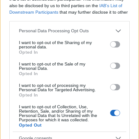
also be disclosed by us to third parties on the
IAB’s List of
Downstream Participants
that may further disclose it to other
third parties.
Please note that this website/app uses one or more Google
Personal Data Processing Opt Outs
services and may gather and store information including but
not limited to your visit or usage behaviour. You may click to
I want to opt-out of the Sharing of my
personal data.
grant or deny consent to Google and its third-party tags to
Opted In
use your data for below specified purposes in below Google
consent section.
I want to opt-out of the Sale of my
Personal Data.
Opted In
I want to opt-out of processing my
Personal Data for Targeted Advertising.
Opted In
I want to opt-out of Collection, Use,
Retention, Sale, and/or Sharing of my
Personal Data that Is Unrelated with the
Purposes for which it was collected.
Opted Out
Google consents