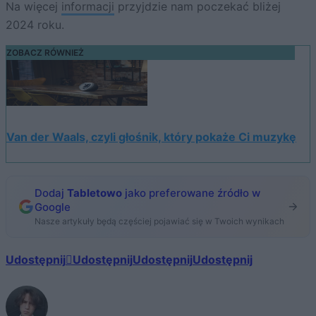
Na więcej
informacji
przyjdzie nam poczekać bliżej
2024 roku.
ZOBACZ RÓWNIEŻ
Van der Waals, czyli głośnik, który pokaże Ci muzykę
Dodaj
Tabletowo
jako preferowane źródło w
Google
Nasze artykuły będą częściej pojawiać się w Twoich wynikach
Udostępnij
Udostępnij
Udostępnij
Udostępnij