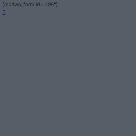
[mc4wp_form id="496"]