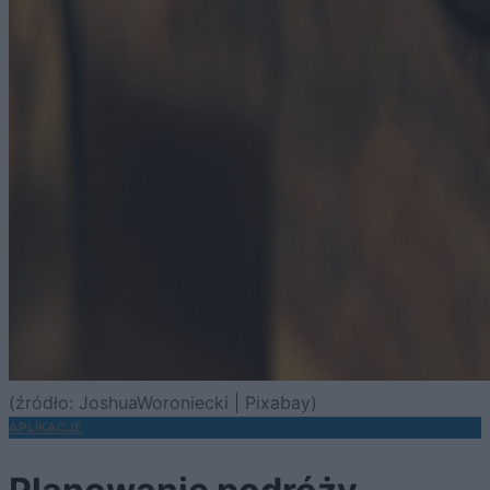
(źródło: JoshuaWoroniecki | Pixabay)
APLIKACJE