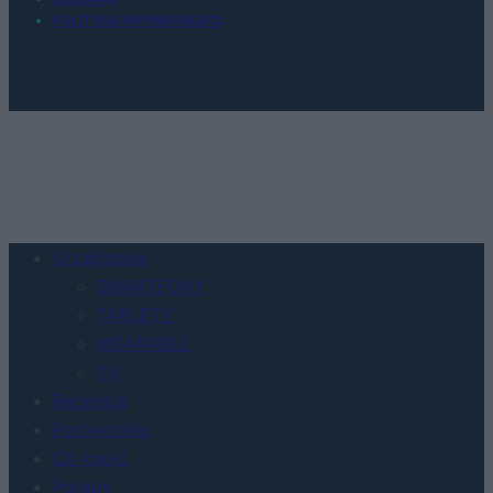
POLITYKA PRYWATNOŚCI
Urządzenia
SMARTFONY
TABLETY
WEARABLE
TV
Recenzje
Porównania
Co kupić
Porady