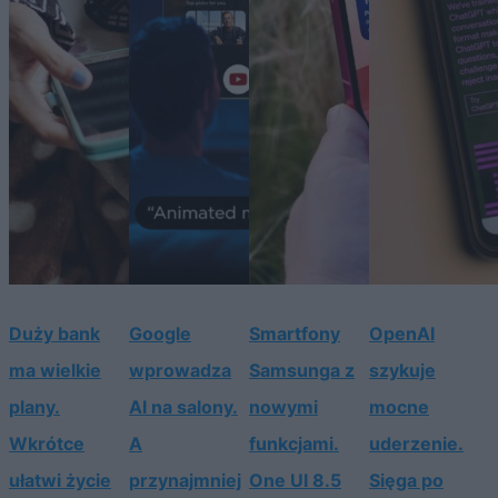
Duży bank
Google
Smartfony
OpenAI
ma wielkie
wprowadza
Samsunga z
szykuje
plany.
AI na salony.
nowymi
mocne
Wkrótce
A
funkcjami.
uderzenie.
ułatwi życie
przynajmniej
One UI 8.5
Sięga po