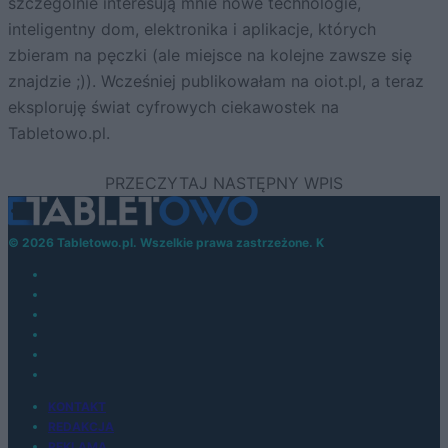
szczególnie interesują mnie nowe technologie,
inteligentny dom, elektronika i aplikacje, których
zbieram na pęczki (ale miejsce na kolejne zawsze się
znajdzie ;)). Wcześniej publikowałam na oiot.pl, a teraz
eksploruję świat cyfrowych ciekawostek na
Tabletowo.pl.
© 2026 Tabletowo.pl. Wszelkie prawa zastrzeżone. K
KONTAKT
REDAKCJA
REKLAMA