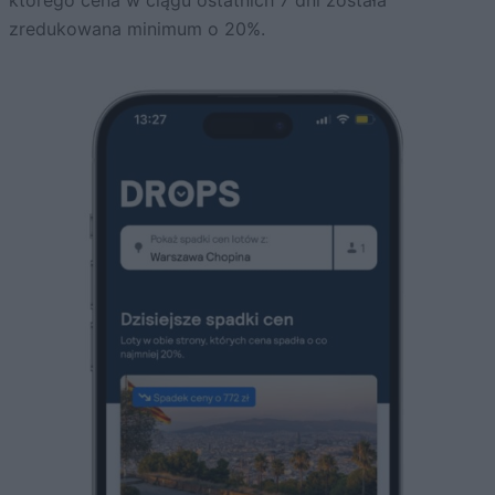
którego cena w ciągu ostatnich 7 dni została
zredukowana minimum o 20%.