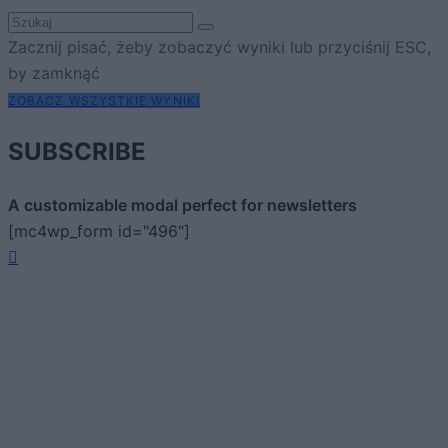
Zacznij pisać, żeby zobaczyć wyniki lub przyciśnij ESC,
by zamknąć
ZOBACZ WSZYSTKIE WYNIKI
SUBSCRIBE
A customizable modal perfect for newsletters
[mc4wp_form id="496"]