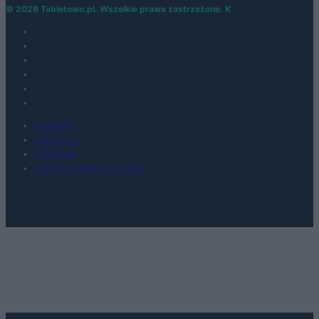
© 2026 Tabletowo.pl. Wszelkie prawa zastrzeżone. K
KONTAKT
REDAKCJA
REKLAMA
POLITYKA PRYWATNOŚCI