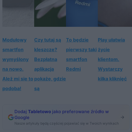
Modułowy
Czy tutaj są
To będzie
Play ułatwia
smartfon
kleszcze?
pierwszy taki
życie
wymyślony
Bezpłatna
smartfon
klientom.
na nowo.
aplikacja
Redmi
Wystarczy
Ależ mi się to
pokaże, gdzie
kilka kliknięć
podoba!
są
Dodaj
Tabletowo
jako preferowane źródło w
Google
Nasze artykuły będą częściej pojawiać się w Twoich wynikach