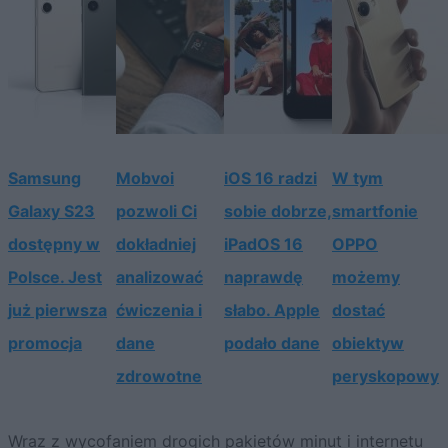
Samsung
Mobvoi
iOS 16 radzi
W tym
Galaxy S23
pozwoli Ci
sobie dobrze,
smartfonie
dostępny w
dokładniej
iPadOS 16
OPPO
Polsce. Jest
analizować
naprawdę
możemy
już pierwsza
ćwiczenia i
słabo. Apple
dostać
promocja
dane
podało dane
obiektyw
zdrowotne
peryskopowy
Wraz z wycofaniem drogich pakietów minut i internetu