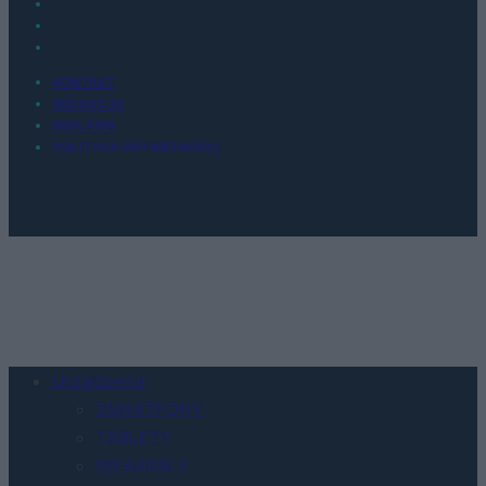
KONTAKT
REDAKCJA
REKLAMA
POLITYKA PRYWATNOŚCI
Urządzenia
SMARTFONY
TABLETY
WEARABLE