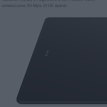
umieszczono 50 Mpix (f/1.8) aparat.