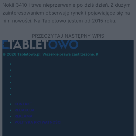
Nokii 3410 i trwa nieprzerwanie po dziś dzień. Z dużym
zainteresowaniem obserwuję rynek i pojawiające się na
nim nowości. Na Tabletowo jestem od 2015 roku.
© 2026 Tabletowo.pl. Wszelkie prawa zastrzeżone. K
KONTAKT
REDAKCJA
REKLAMA
POLITYKA PRYWATNOŚCI