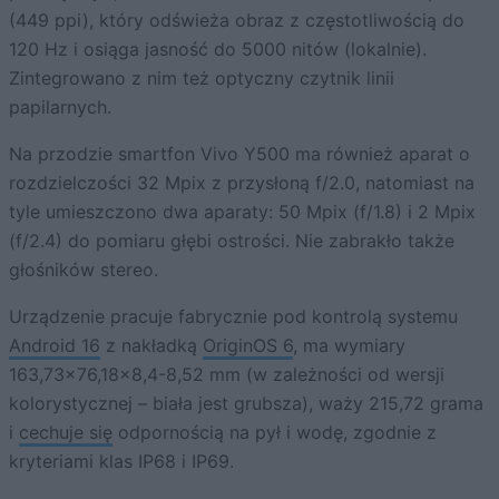
(449 ppi), który odświeża obraz z częstotliwością do
120 Hz i osiąga jasność do 5000 nitów (lokalnie).
Zintegrowano z nim też optyczny czytnik linii
papilarnych.
Na przodzie smartfon Vivo Y500 ma również aparat o
rozdzielczości 32 Mpix z przysłoną f/2.0, natomiast na
tyle umieszczono dwa aparaty: 50 Mpix (f/1.8) i 2 Mpix
(f/2.4) do pomiaru głębi ostrości. Nie zabrakło także
głośników stereo.
Urządzenie pracuje fabrycznie pod kontrolą systemu
Android 16
z nakładką
OriginOS 6
, ma wymiary
163,73×76,18×8,4-8,52 mm (w zależności od wersji
kolorystycznej – biała jest grubsza), waży 215,72 grama
i
cechuje się
odpornością na pył i wodę, zgodnie z
kryteriami klas IP68 i IP69.