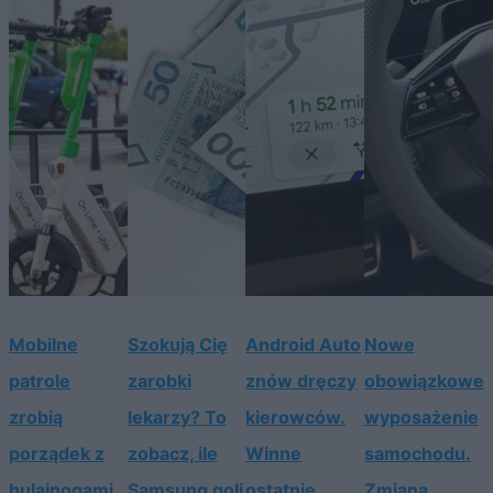
Mobilne
Szokują Cię
Android Auto
Nowe
patrole
zarobki
znów dręczy
obowiązkowe
zrobią
lekarzy? To
kierowców.
wyposażenie
porządek z
zobacz, ile
Winne
samochodu.
hulajnogami
Samsung goli
ostatnie
Zmiana