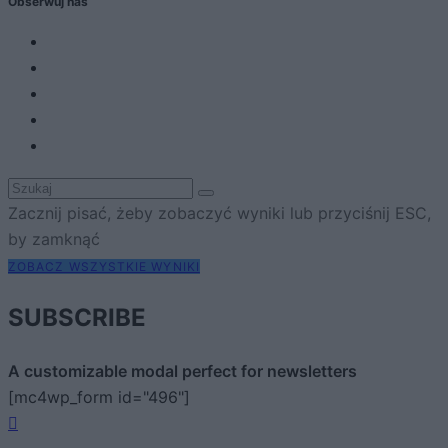
Obserwuj nas
Zacznij pisać, żeby zobaczyć wyniki lub przyciśnij ESC,
by zamknąć
ZOBACZ WSZYSTKIE WYNIKI
SUBSCRIBE
A customizable modal perfect for newsletters
[mc4wp_form id="496"]