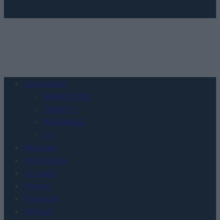
Urządzenia
SMARTFONY
TABLETY
WEARABLE
TV
Recenzje
Porównania
Co kupić
Porady
Promocje
FinTech