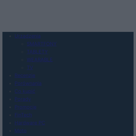
Urządzenia
SMARTFONY
TABLETY
WEARABLE
TV
Recenzje
Porównania
Co kupić
Porady
Promocje
FinTech
Hardware PC
Moto