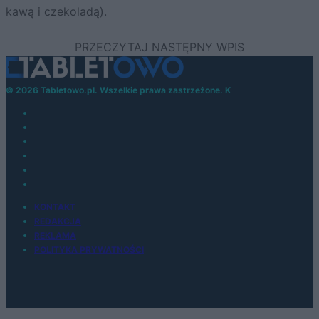
kawą i czekoladą).
© 2026 Tabletowo.pl. Wszelkie prawa zastrzeżone. K
KONTAKT
REDAKCJA
REKLAMA
POLITYKA PRYWATNOŚCI