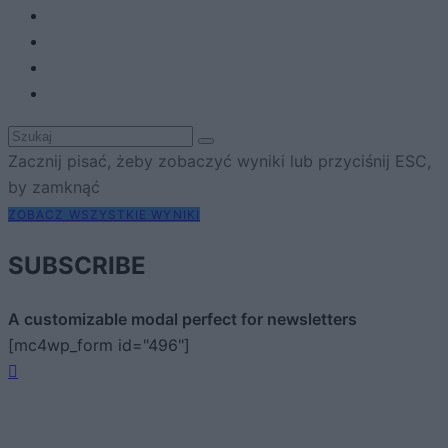
Zacznij pisać, żeby zobaczyć wyniki lub przyciśnij ESC,
by zamknąć
ZOBACZ WSZYSTKIE WYNIKI
SUBSCRIBE
A customizable modal perfect for newsletters
[mc4wp_form id="496"]