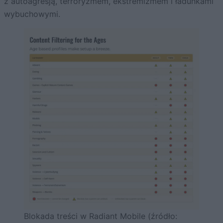
z autoagresją, terroryzmem, ekstremizmem i ładunkami
wybuchowymi.
Blokada treści w Radiant Mobile (źródło: