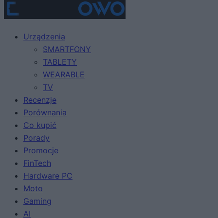
Urządzenia
SMARTFONY
TABLETY
WEARABLE
TV
Recenzje
Porównania
Co kupić
Porady
Promocje
FinTech
Hardware PC
Moto
Gaming
AI