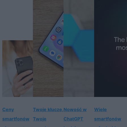
Ceny
Twoje klucze,
Nowość w
Wiele
smartfonów
Twoje
ChatGPT
smartfonów