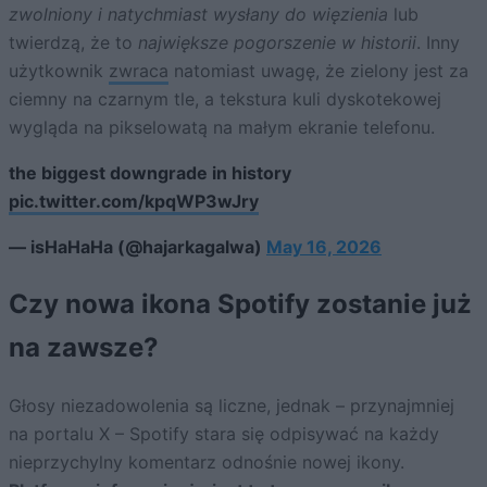
zwolniony i natychmiast wysłany do więzienia
lub
twierdzą, że to
największe pogorszenie w historii
. Inny
użytkownik
zwraca
natomiast uwagę, że zielony jest za
ciemny na czarnym tle, a tekstura kuli dyskotekowej
wygląda na pikselowatą na małym ekranie telefonu.
the biggest downgrade in history
pic.twitter.com/kpqWP3wJry
— isHaHaHa (@hajarkagalwa)
May 16, 2026
Czy nowa ikona Spotify zostanie już
na zawsze?
Głosy niezadowolenia są liczne, jednak – przynajmniej
na portalu X – Spotify stara się odpisywać na każdy
nieprzychylny komentarz odnośnie nowej ikony.