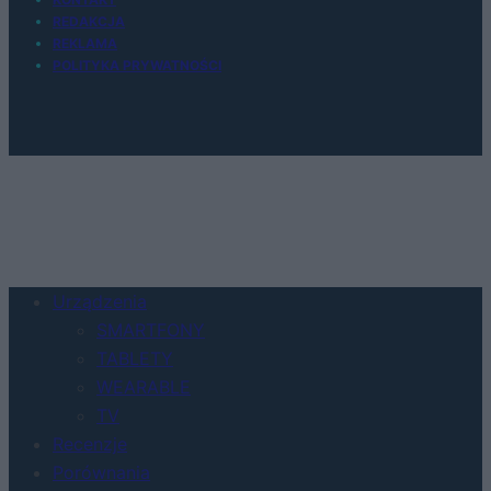
REDAKCJA
REKLAMA
POLITYKA PRYWATNOŚCI
Urządzenia
SMARTFONY
TABLETY
WEARABLE
TV
Recenzje
Porównania