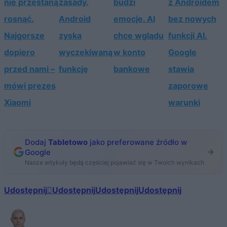
nie przestaną
zasady.
budzi
z Androidem
rosnąć.
Android
emocje. AI
bez nowych
Najgorsze
zyska
chce wglądu
funkcji AI.
dopiero
wyczekiwaną
w konto
Google
przed nami –
funkcję
bankowe
stawia
mówi prezes
zaporowe
Xiaomi
warunki
Dodaj
Tabletowo
jako preferowane źródło w
Google
Nasze artykuły będą częściej pojawiać się w Twoich wynikach
Udostępnij
Udostępnij
Udostępnij
Udostępnij