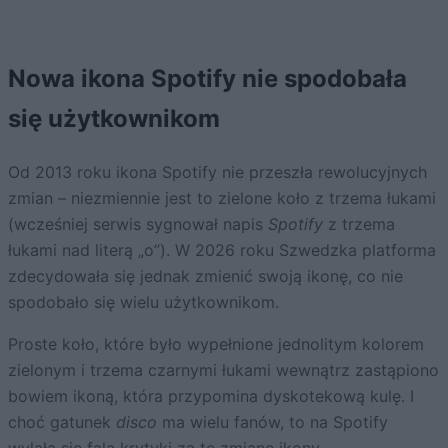
Nowa ikona Spotify nie spodobała
się użytkownikom
Od 2013 roku ikona Spotify nie przeszła rewolucyjnych
zmian – niezmiennie jest to zielone koło z trzema łukami
(wcześniej serwis sygnował napis
Spotify
z trzema
łukami nad literą „o”). W 2026 roku Szwedzka platforma
zdecydowała się jednak zmienić swoją ikonę, co nie
spodobało się wielu użytkownikom.
Proste koło, które było wypełnione jednolitym kolorem
zielonym i trzema czarnymi łukami wewnątrz zastąpiono
bowiem ikoną, która przypomina dyskotekową kulę. I
choć gatunek
disco
ma wielu fanów, to na Spotify
wylała się fala krytyki za tę zmianę ikony.