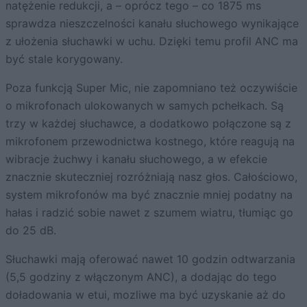
natężenie redukcji, a – oprócz tego – co 1875 ms
sprawdza nieszczelności kanału słuchowego wynikające
z ułożenia słuchawki w uchu. Dzięki temu profil ANC ma
być stale korygowany.
Poza funkcją Super Mic, nie zapomniano też oczywiście
o mikrofonach ulokowanych w samych pchełkach. Są
trzy w każdej słuchawce, a dodatkowo połączone są z
mikrofonem przewodnictwa kostnego, które reagują na
wibracje żuchwy i kanału słuchowego, a w efekcie
znacznie skuteczniej rozróżniają nasz głos. Całościowo,
system mikrofonów ma być znacznie mniej podatny na
hałas i radzić sobie nawet z szumem wiatru, tłumiąc go
do 25 dB.
Słuchawki mają oferować nawet 10 godzin odtwarzania
(5,5 godziny z włączonym ANC), a dodając do tego
doładowania w etui, mozliwe ma być uzyskanie aż do