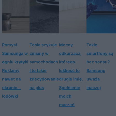
Pomysł
Tesla szykuje
Mocny
Takie
Samsunga w
zmiany w
odkurzacz,
smartfony są
ogniu krytyki.
samochodach.
którego
bez sensu?
Reklamy
I to takie
lekkość to
Samsung
nawet na
zdecydowanie
drugie imię.
uważa
ekranie…
na plus
Spełnienie
inaczej
lodówki
moich
marzeń