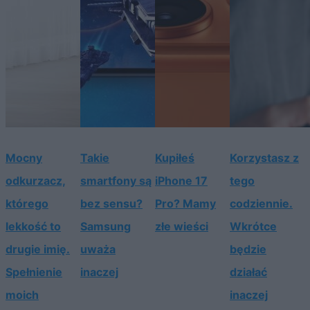
Mocny
Takie
Kupiłeś
Korzystasz z
odkurzacz,
smartfony są
iPhone 17
tego
którego
bez sensu?
Pro? Mamy
codziennie.
lekkość to
Samsung
złe wieści
Wkrótce
drugie imię.
uważa
będzie
Spełnienie
inaczej
działać
moich
inaczej