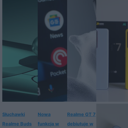
Słuchawki
Nowa
Realme GT 7
Realme Buds
funkcja w
debiutuje w