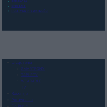
REDAKCJA
REKLAMA
POLITYKA PRYWATNOŚCI
Urządzenia
SMARTFONY
TABLETY
WEARABLE
TV
Recenzje
Porównania
Co kupić