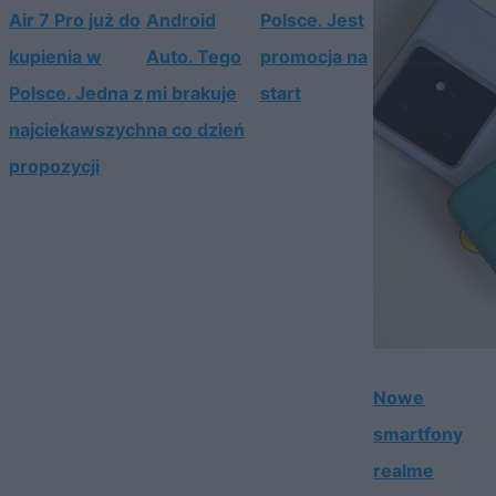
Air 7 Pro już do
Android
Polsce. Jest
kupienia w
Auto. Tego
promocja na
Polsce. Jedna z
mi brakuje
start
najciekawszych
na co dzień
propozycji
Nowe
smartfony
realme