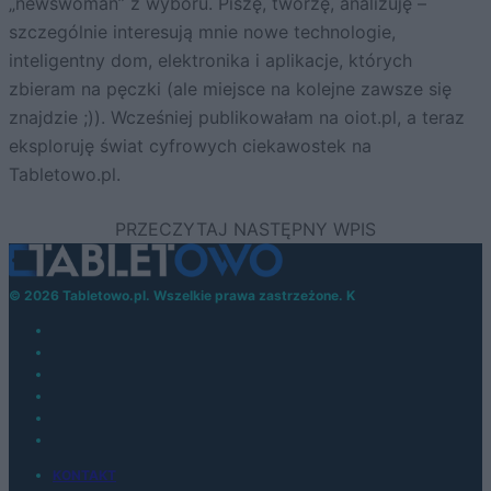
„newswoman” z wyboru. Piszę, tworzę, analizuję –
szczególnie interesują mnie nowe technologie,
inteligentny dom, elektronika i aplikacje, których
zbieram na pęczki (ale miejsce na kolejne zawsze się
znajdzie ;)). Wcześniej publikowałam na oiot.pl, a teraz
eksploruję świat cyfrowych ciekawostek na
Tabletowo.pl.
© 2026 Tabletowo.pl. Wszelkie prawa zastrzeżone. K
KONTAKT